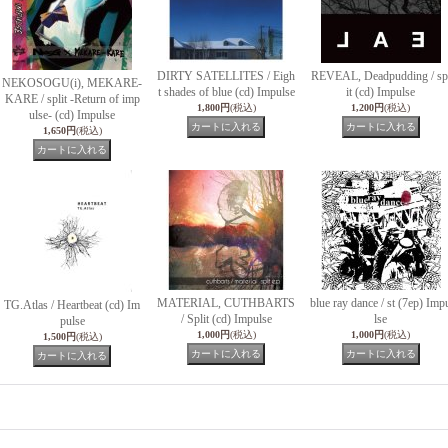
DIRTY SATELLITES / Eigh
REVEAL, Deadpudding / sp
NEKOSOGU(i), MEKARE-
t shades of blue (cd) Impulse
it (cd) Impulse
KARE / split -Return of imp
1,800円
(税込)
1,200円
(税込)
ulse- (cd) Impulse
1,650円
(税込)
MATERIAL, CUTHBARTS
blue ray dance / st (7ep) Imp
TG.Atlas / Heartbeat (cd) Im
/ Split (cd) Impulse
lse
pulse
1,000円
(税込)
1,000円
(税込)
1,500円
(税込)