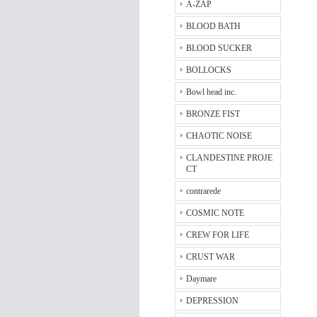
A-ZAP
BLOOD BATH
BLOOD SUCKER
BOLLOCKS
Bowl head inc.
BRONZE FIST
CHAOTIC NOISE
CLANDESTINE PROJE
CT
contrarede
COSMIC NOTE
CREW FOR LIFE
CRUST WAR
Daymare
DEPRESSION