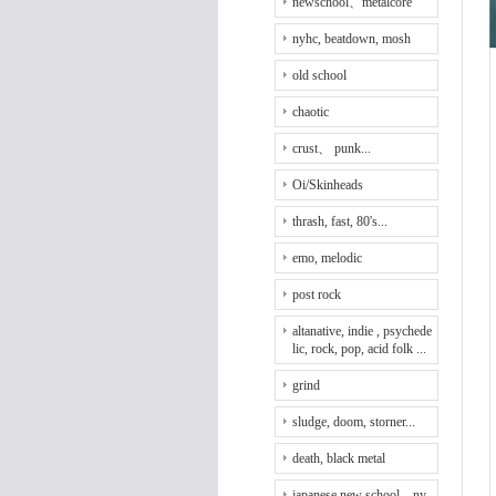
newschool、metalcore
nyhc, beatdown, mosh
old school
chaotic
crust、 punk...
Oi/Skinheads
thrash, fast, 80's...
emo, melodic
post rock
altanative, indie , psychede
lic, rock, pop, acid folk ...
grind
sludge, doom, storner...
death, black metal
japanese new school、ny