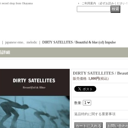
t record shop from Okayama
ご利用案内 （必ずお読みください
｜
japanese emo、melodic
｜
DIRTY SATELLITES / Beautiful & blue (cd) Impulse
品詳細
DIRTY SATELLITES / Beautif
販売価格
:
1,800円
(税込)
数量
:
返品特約に関する重要事項
｜