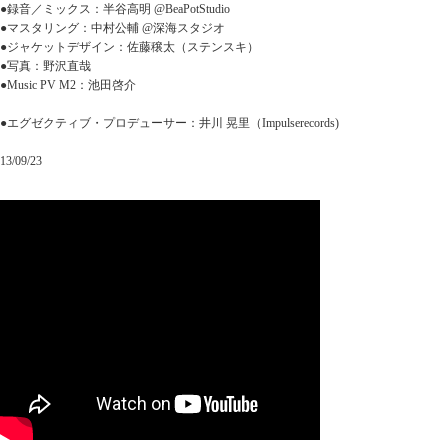
●録音／ミックス：半谷高明 @BeaPotStudio
●マスタリング：中村公輔 @深海スタジオ
●ジャケットデザイン：佐藤穣太（ステンスキ）
●写真：野沢直哉
●Music PV M2：池田啓介
●エグゼクティブ・プロデューサー：井川 晃里（Impulserecords)
13/09/23