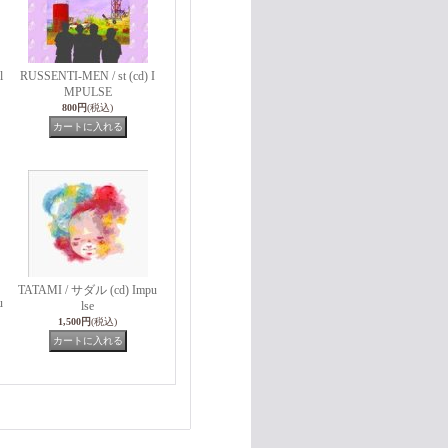
l
RUSSENTI-MEN / st (cd) I
MPULSE
800円
(税込)
TATAMI / サダル (cd) Impu
u
lse
1,500円
(税込)