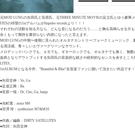
元MOD LUNGの矢田氏と安原氏、元THREE MINUTE MOVIEの足立氏とゆう豪華メン
ITESの待望の1stアルバムがImpulse recordsより！！！
それぞれの活動を知る方なら、どんな音になるのだろう.........と胸を高鳴らせる
全くもって期待を裏切らない内容になったと言えます。
MOD LUNGの中期〜後期に見られたオルタナカントリー/フォークミュージック、更
る清涼感、青々しいエヴァーグリーンなサウンド。
メロディックパンクでも、エモでも、ギターロックでも、オルタナでも無く、無数
血肉となりアウトプットする矢田氏の音楽的な鋭さや絶対的なセンスを余すところ無く表現
LITES。
1stALBUMとなる今作、”Beautiful & Blue”全音楽ファンに聴いて頂きたい作品です！
●矢田圭伸：Vo, Gu
●足達正興：Ba
●安原一哉：Dr, Cho, Gu, banjo
●光町透：noise M6
●宮澤 玲：synthesizer M7&M10
●作曲／編曲：DIRTY SATELLITES
●作詞：矢田圭伸