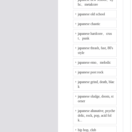
hc、metalcore
japanese old school
japanese chaotic
japanese hardcore、crus
t、punk
japanese thrash, fast, 80's
style
japanese emo、melodic
japanese post rock
japanese grind, death, blac
k
japanese sludge, doom, st
orner
japanese altanative, psyche
delic, rock, pop, acid fol
k...
hip hop, club