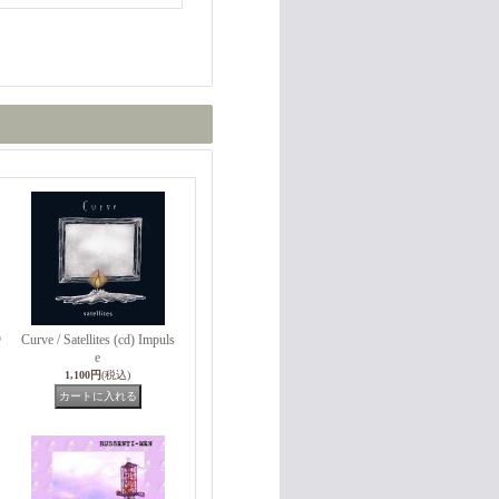
p
Curve / Satellites (cd) Impuls
e
1,100円
(税込)