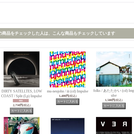
の商品をチェックした人は、こんな商品もチェックしています
folks / あたたかい (cd) Im
DIRTY SATELLTES, LOW
mu-neujohn / iii (cd) Impulse
ulse
COAST / Split (Lp) Impulse
1,400円
(税込)
1,500円
(税込)
2,750円
(税込)