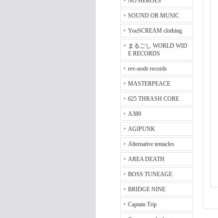
NO HEROES
SOUND OR MUSIC
YouSCREAM clothing
まるごし WORLD WID
E RECORDS
rev-node records
MASTERPEACE
625 THRASH CORE
A389
AGIPUNK
Alternative tentacles
AREA DEATH
BOSS TUNEAGE
BRIDGE NINE
Captain Trip