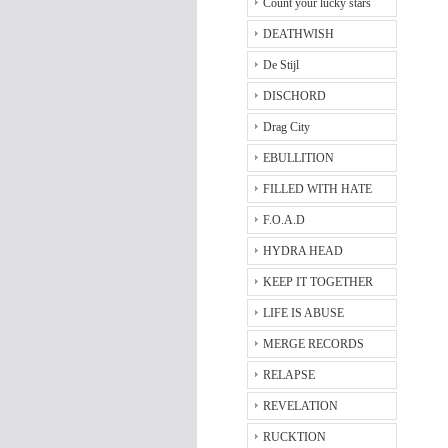
Count your lucky stars
DEATHWISH
De Stijl
DISCHORD
Drag City
EBULLITION
FILLED WITH HATE
F.O.A.D
HYDRA HEAD
KEEP IT TOGETHER
LIFE IS ABUSE
MERGE RECORDS
RELAPSE
REVELATION
RUCKTION