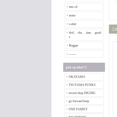
mix cd
noise
t-shirt
こ
dvd、 vhs、 zine、 good
s
Reggae
-------
pick up label !!!
OKAYAMA
TSUYAMA PUNKS
record shop DIGDIG
go forward keep
ONE FAMILY