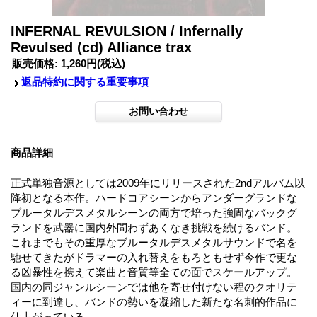
INFERNAL REVULSION / Infernally
Revulsed (cd) Alliance trax
販売価格
:
1,260円
(税込)
返品特約に関する重要事項
商品詳細
正式単独音源としては2009年にリリースされた2ndアルバム以
降初となる本作。ハードコアシーンからアンダーグランドな
ブルータルデスメタルシーンの両方で培った強固なバックグ
ランドを武器に国内外問わずあくなき挑戦を続けるバンド。
これまでもその重厚なブルータルデスメタルサウンドで名を
馳せてきたがドラマーの入れ替えをもろともせず今作で更な
る凶暴性を携えて楽曲と音質等全ての面でスケールアップ。
国内の同ジャンルシーンでは他を寄せ付けない程のクオリテ
ィーに到達し、バンドの勢いを凝縮した新たな名刺的作品に
仕上がっている。