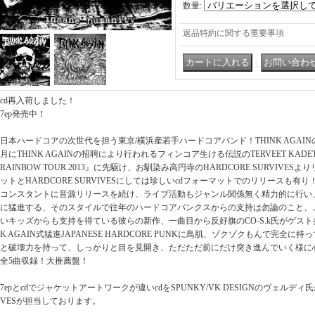
数量
:
返品特約に関する重要事項
｜
cd再入荷しました！
7ep発売中！
日本ハードコアの次世代を担う東京/横浜産若手ハードコアバンド！THINK AGAINの2
月にTHINK AGAINの招聘により行われるフィンコア生ける伝説のTERVEET KADETと
RAINBOW TOUR 2013』に先駆け、お馴染み高円寺のHARDCORE SURVIVES
ットとHARDCORE SURVIVESにしては珍しいcdフォーマットでのリリースも有り
コンスタントに音源リリースを続け、ライブ活動もジャンル関係無く精力的に行い
に猛進する、そのスタイルで往年のハードコアパンクスからの支持は勿論のこと、
いキッズからも支持を得ている彼らの新作、一曲目から反好旗のCO-S.k氏がゲスト
K AGAIN式猛進JAPANESE HARDCORE PUNKに鳥肌、ゾクゾクもんで完全
と破壊力を持って、しっかりと目を見開き、ただただ前にだけ突き進んでいく様に
全5曲収録！大推薦盤！
7epとcdでジャケットアートワークが違いcdをSPUNKY/VK DESIGNのヴェルディ氏が、
VESが担当しております。