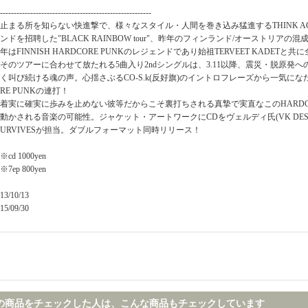
-------------------------------------------------------
止まる所を知らない快進撃で、様々なスタイル・人間を巻き込み猛進するTHINK A
ンドを招聘した"BLACK RAINBOW tour"、昨年のフィンランド/オーストリアの混
年はFINNISH HARDCORE PUNKのレジェンドであり始祖TERVEET KADETと
そのツアーに合わせて放たれる5曲入り2ndシングルは、3.11以降、震災・脱原発
く叫び続ける魂の声。心揺さぶるCO-S.k(反好旗)のイントロフレーズから一気になだれ込
RE PUNKの連打！
着実に確実に歩みを止めない彼等だからこそ裏打ちされる真摯で実直なこのHARDCO
動かされる音楽の可能性。ジャケット・アートワークにCDをヴェルディ氏(VK DESIGN)
URVIVESが担当。ダブルフォーマット同時リリース！
※cd 1000yen
※7ep 800yen
13/10/13
15/09/30
の商品をチェックした人は、こんな商品もチェックしています