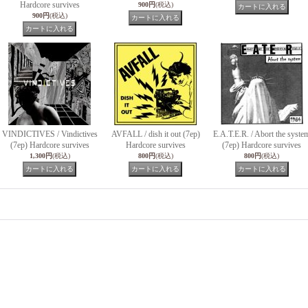
Hardcore survives
900円
(税込)
900円
(税込)
VINDICTIVES / Vindictives
AVFALL / dish it out (7ep)
E.A.T.E.R. / Abort the syste
(7ep) Hardcore survives
Hardcore survives
(7ep) Hardcore survives
1,300円
(税込)
800円
(税込)
800円
(税込)