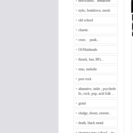
newschool、metalcore
nyhc, beatdown, mosh
old school
chaotic
crust、 punk...
Oi/Skinheads
thrash, fast, 80's...
emo, melodic
post rock
altanative, indie , psychede
lic, rock, pop, acid folk ...
grind
sludge, doom, storner...
death, black metal
japanese new school、ny