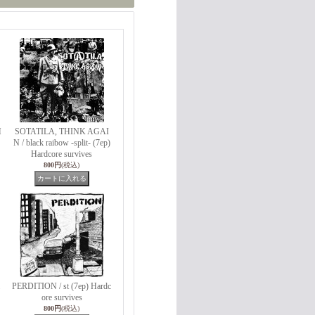
H
SOTATILA, THINK AGAI
N / black raibow -split- (7ep)
Hardcore survives
800円
(税込)
PERDITION / st (7ep) Hardc
ore survives
800円
(税込)