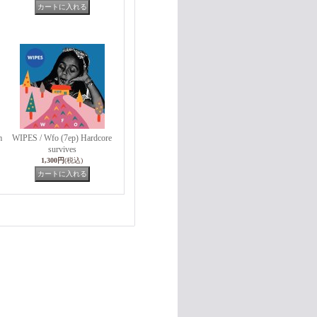
m
WIPES / Wfo (7ep) Hardcore
survives
1,300円
(税込)