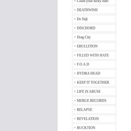
Count your lucky stars
DEATHWISH
De Stijl
DISCHORD
Drag City
EBULLITION
FILLED WITH HATE
F.O.A.D
HYDRA HEAD
KEEP IT TOGETHER
LIFE IS ABUSE
MERGE RECORDS
RELAPSE
REVELATION
RUCKTION