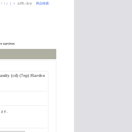
｜
商品検索
:
！！！）
お問い合せ
e survives
ity (cd) (7ep) Hardco
ります。