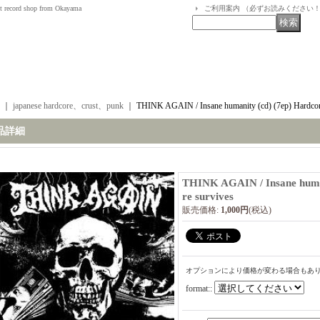
t record shop from Okayama
ご利用案内 （必ずお読みください
｜
japanese hardcore、crust、punk
｜
THINK AGAIN / Insane humanity (cd) (7ep) Hardcor
品詳細
THINK AGAIN / Insane human
re survives
販売価格
:
1,000円
(税込)
オプションにより価格が変わる場合もあ
format:
: