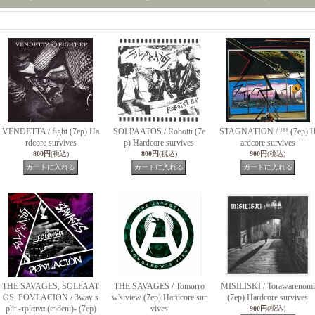
VENDETTA / fight (7ep) Ha
SOLPAATOS / Robotti (7e
STAGNATION / !!! (7ep) 
rdcore survives
p) Hardcore survives
ardcore survives
800円
(税込)
800円
(税込)
900円
(税込)
THE SAVAGES, SOLPAAT
THE SAVAGES / Tomorro
MISILISKI / Torawarenomi
OS, POVLACION / 3way s
w's view (7ep) Hardcore sur
(7ep) Hardcore survives
plit -τρίαινα (trident)- (7ep)
vives
900円
(税込)