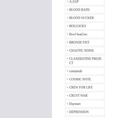
A-ZAP
BLOOD BATH
BLOOD SUCKER
BOLLOCKS
Bowl head inc.
BRONZE FIST
CHAOTIC NOISE
CLANDESTINE PROJE
CT
contrarede
COSMIC NOTE
CREW FOR LIFE
CRUST WAR
Daymare
DEPRESSION