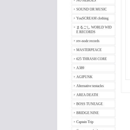
NO HEROES
SOUND OR MUSIC
YouSCREAM clothing
まるごし WORLD WID
E RECORDS
rev-node records
MASTERPEACE
625 THRASH CORE
A389
AGIPUNK
Alternative tentacles
AREA DEATH
BOSS TUNEAGE
BRIDGE NINE
Captain Trip