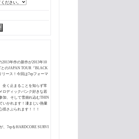
013年作の新作が2013年10
のJAPAN TOUR『BLACK
よりリリース！今回は7epフォーマ
！
、全く止まることを知らず常
メロディックパンク好きな若
参加、そして雪崩れ込むTHIN
に持っていかれます！凄まじい熱量
心揺さぶられます！！！
7epをHARDCORE SURVI