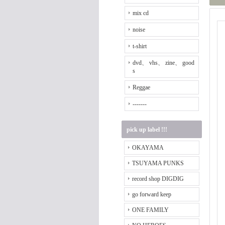
mix cd
noise
t-shirt
dvd、 vhs、 zine、 good
s
Reggae
-------
pick up label !!!
OKAYAMA
TSUYAMA PUNKS
record shop DIGDIG
go forward keep
ONE FAMILY