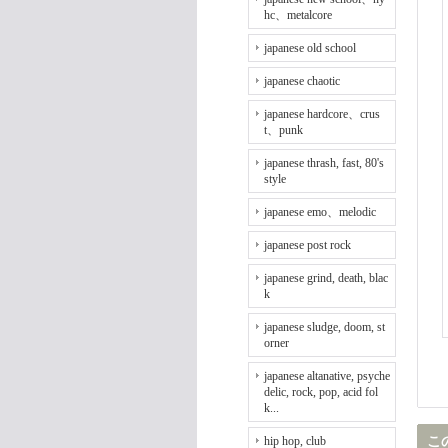
hc、metalcore
japanese old school
japanese chaotic
japanese hardcore、crus
t、punk
japanese thrash, fast, 80's
style
japanese emo、melodic
japanese post rock
japanese grind, death, blac
k
japanese sludge, doom, st
orner
japanese altanative, psyche
delic, rock, pop, acid fol
k...
hip hop, club
こ