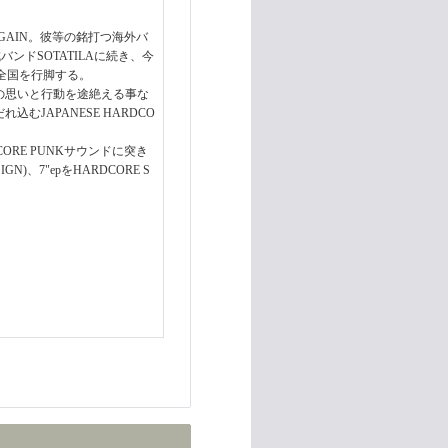
GAIN。彼等の銘打つ海外バ
成バンドSOTATILAに続き、今
共に全国を行脚する。
への思いと行動を途絶える事な
むJAPANESE HARDCO
RE PUNKサウンドに突き
、7"epをHARDCORE S