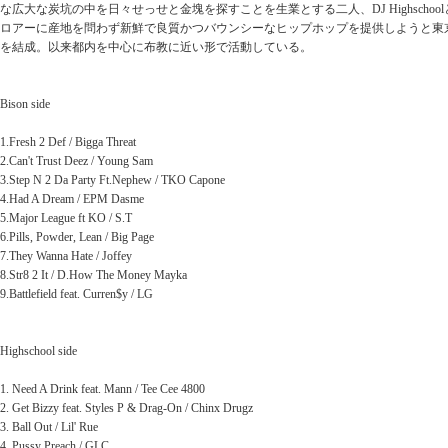
な広大な炭坑の中を日々せっせと金塊を探すことを生業とする二人、DJ Highschoolと
ロアーに産地を問わず新鮮で良質かつバウンシーなヒップホップを提供しようと東京久我山に
を結成。以来都内を中心に布教に近い形で活動している。
Bison side
1.Fresh 2 Def / Bigga Threat
2.Can't Trust Deez / Young Sam
3.Step N 2 Da Party Ft.Nephew / TKO Capone
4.Had A Dream / EPM Dasme
5.Major League ft KO / S.T
6.Pills, Powder, Lean / Big Page
7.They Wanna Hate / Joffey
8.Str8 2 It / D.How The Money Mayka
9.Battlefield feat. Curren$y / LG
Highschool side
1. Need A Drink feat. Mann / Tee Cee 4800
2. Get Bizzy feat. Styles P & Drag-On / Chinx Drugz
3. Ball Out / Lil' Rue
4. Pussy Preach / GLC