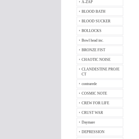
A-ZAP
BLOOD BATH
BLOOD SUCKER
BOLLOCKS
Bowl head inc.
BRONZE FIST
CHAOTIC NOISE
CLANDESTINE PROJE
CT
contrarede
COSMIC NOTE
CREW FOR LIFE
CRUST WAR
Daymare
DEPRESSION