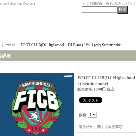
t record shop from Okayama
ご利用案内 （必ずお読みください
｜
mix cd
｜
FOOT CLUB(DJ Highschool + DJ Bison) / Vol.1 (cdr) Seminishukei
品詳細
FOOT CLUB(DJ Highschool + 
r) Seminishukei
販売価格
:
1,000円
(税込)
数量
:
返品特約に関する重要事項