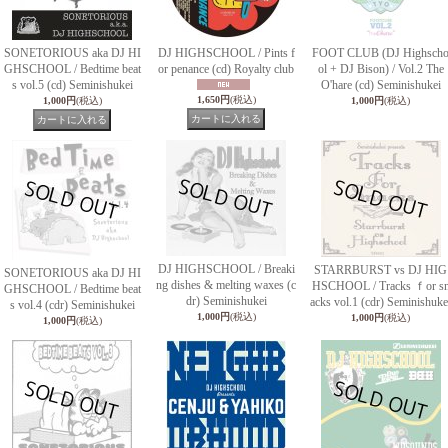
SONETORIOUS aka DJ HI
DJ HIGHSCHOOL / Pints f
FOOT CLUB (DJ Highsch
GHSCHOOL / Bedtime beat
or penance (cd) Royalty club
ol + DJ Bison) / Vol.2 The
s vol.5 (cd) Seminishukei
O'hare (cd) Seminishukei
1,650円
(税込)
1,000円
(税込)
1,000円
(税込)
DJ HIGHSCHOOL / Breaki
STARRBURST vs DJ HIG
SONETORIOUS aka DJ HI
ng dishes & melting waxes (c
HSCHOOL / Tracks ｆor s
GHSCHOOL / Bedtime beat
dr) Seminishukei
acks vol.1 (cdr) Seminishuke
s vol.4 (cdr) Seminishukei
1,000円
(税込)
1,000円
(税込)
1,000円
(税込)