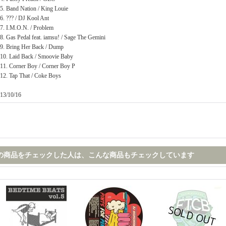
5. Band Nation / King Louie
6. ??? / DJ Kool Ant
7. I.M.O.N. / Problem
8. Gas Pedal feat. iamsu! / Sage The Gemini
9. Bring Her Back / Dump
10. Laid Back / Smoovie Baby
11. Corner Boy / Corner Boy P
12. Tap That / Coke Boys
13/10/16
の商品をチェックした人は、こんな商品もチェックしています