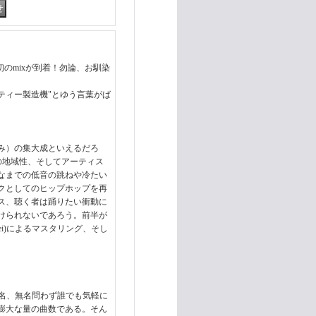
LUBの初のmixが到着！勿論、お馴染
ーティー製造機"とゆう言葉がば
込み）の集大成といえるだろ
uth等の地域性、そしてアーティス
なまでの低音の跳ねや冷たい
クとしてのヒップホップを再
ス、聴く者は踊りたい衝動に
けられないであろう。前半が
shukei)によるマスタリング、そし
り有名、無名問わず誰でも気軽に
膨大な量の曲数である。そん