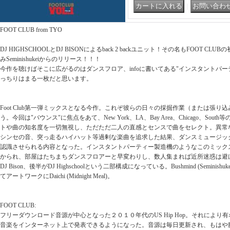
｜
FOOT CLUB from TYO
DJ HIGHSCHOOLとDJ BISONによるback 2 backユニット！その名もFOOT C
みSeminishukeiからのリリース！！！
今作を聴けばそこに広がるのはダンスフロア、infoに書いてある"インスタントパ
っちりはまる一枚だと思います。
Foot Club第一弾ミックスとなる今作。これぞ彼らの日々の採掘作業（または張り
う。今回は"バウンス"に焦点をあて、New York、LA、Bay Area、Chicago、So
トや曲の知名度を一切無視し、ただただ二人の直感とセンスで曲をセレクト。異常
シンセの音、突っ走るハイハット等過剰な楽曲を追求した結果、ダンスミュージッ
認識させられる内容となった。インスタントパーティー製造機のようなこのミック
かられ、部屋はたちまちダンスフロアーと早変わりし、数人集まれば近所迷惑は避
DJ Bison、後半がDJ Highschoolという二部構成になっている。Bushmind (Semini
てアートワークにDaichi (Midnight Meal)。
FOOT CLUB:
フリーダウンロード音源が中心となった２０１０年代のUS Hip Hop。それによ
音楽をインターネット上で発表できるようになった。音源は毎日更新され、もはや