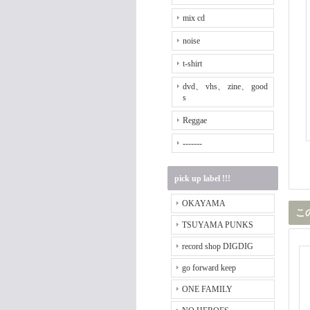
mix cd
noise
t-shirt
dvd、 vhs、 zine、 good
s
Reggae
-------
pick up label !!!
OKAYAMA
こ
TSUYAMA PUNKS
record shop DIGDIG
go forward keep
ONE FAMILY