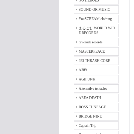
NO HEROES
SOUND OR MUSIC
YouSCREAM clothing
まるごし WORLD WID
E RECORDS
rev-node records
MASTERPEACE
625 THRASH CORE
A389
AGIPUNK
Alternative tentacles
AREA DEATH
BOSS TUNEAGE
BRIDGE NINE
Captain Trip