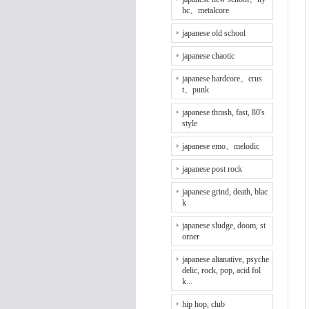
hc、metalcore
japanese old school
japanese chaotic
japanese hardcore、crus
t、punk
japanese thrash, fast, 80's
style
japanese emo、melodic
japanese post rock
japanese grind, death, blac
k
japanese sludge, doom, st
orner
japanese altanative, psyche
delic, rock, pop, acid fol
k...
hip hop, club