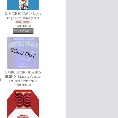
DJ HIGHSCHOOL / Boys a
o
nd girls (cd) Royalty club
1,620円
(税込)
DJ HIGHSCHOOL & BUS
n
HMIND / Lieutenant's aquari
i
um (cdr) Seminishukei
1,000円
(税込)