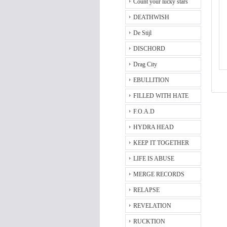
Count your lucky stars
DEATHWISH
De Stijl
DISCHORD
Drag City
EBULLITION
FILLED WITH HATE
F.O.A.D
HYDRA HEAD
KEEP IT TOGETHER
LIFE IS ABUSE
MERGE RECORDS
RELAPSE
REVELATION
RUCKTION