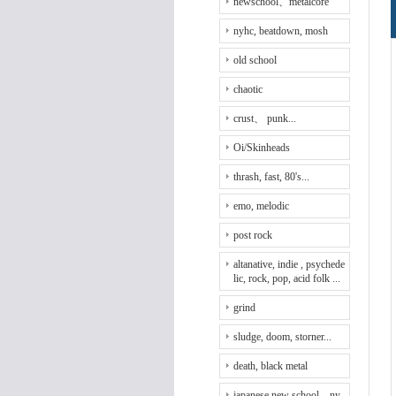
newschool、metalcore
nyhc, beatdown, mosh
old school
chaotic
crust、 punk...
Oi/Skinheads
thrash, fast, 80's...
emo, melodic
post rock
altanative, indie , psychede
lic, rock, pop, acid folk ...
grind
sludge, doom, storner...
death, black metal
japanese new school、ny