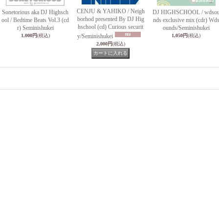
CENJU & YAHIKO / Neigh
Sonetorious aka DJ Highsch
DJ HIGHSCHOOL / wdso
borhod presented By DJ Hig
ool / Bedtime Beats Vol.3 (cd
nds exclusive mix (cdr) Wd
hschool (cd) Curious securit
r) Seminishukei
ounds/Seminishukei
1,000円
(税込)
y/Seminishukei
1,050円
(税込)
2,000円
(税込)