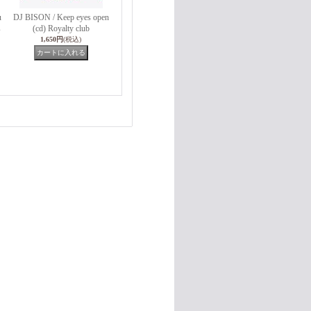
u
DJ BISON / Keep eyes open
s
(cd) Royalty club
1,650円
(税込)