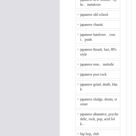
hc、metalcore
japanese old school
japanese chaotic
japanese hardcore、crus
t、punk
japanese thrash, fast, 80's
style
japanese emo、melodic
japanese post rock
japanese grind, death, blac
k
japanese sludge, doom, st
orner
japanese altanative, psyche
delic, rock, pop, acid fol
k...
hip hop, club