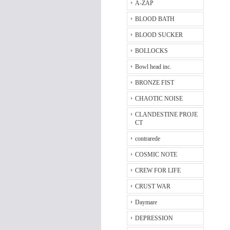
A-ZAP
BLOOD BATH
BLOOD SUCKER
BOLLOCKS
Bowl head inc.
BRONZE FIST
CHAOTIC NOISE
CLANDESTINE PROJE
CT
contrarede
COSMIC NOTE
CREW FOR LIFE
CRUST WAR
Daymare
DEPRESSION