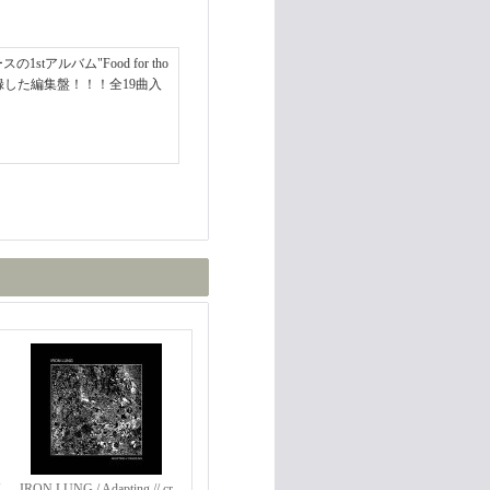
1stアルバム"Food for tho
を収録した編集盤！！！全19曲入
IRON LUNG / Adapting // cr