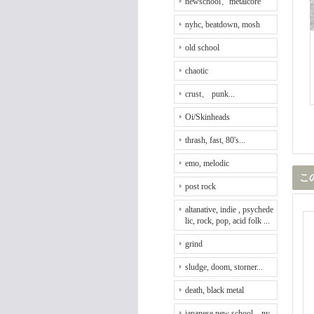
newschool、metalcore
nyhc, beatdown, mosh
old school
chaotic
crust、 punk...
Oi/Skinheads
thrash, fast, 80's...
emo, melodic
こ
post rock
altanative, indie , psychede
lic, rock, pop, acid folk ...
grind
sludge, doom, storner...
death, black metal
japanese new school、ny