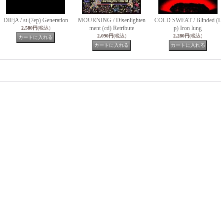
DIEjA / st (7ep) Generation
MOURNING / Disenlighten
COLD SWEAT / Blinded (
ment (cd) Retribute
p) Iron lung
2,580円
(税込)
2,090円
(税込)
2,280円
(税込)