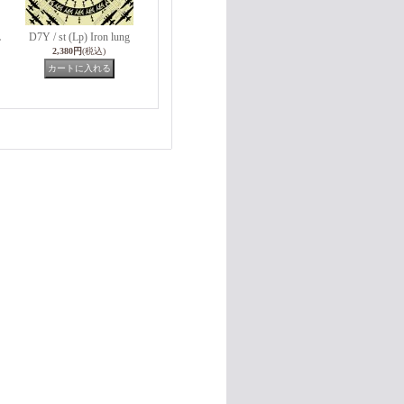
L
D7Y / st (Lp) Iron lung
2,380円
(税込)