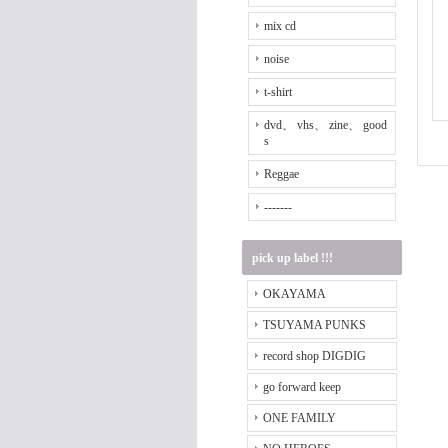
mix cd
noise
t-shirt
dvd、 vhs、 zine、 good
s
Reggae
-------
pick up label !!!
OKAYAMA
TSUYAMA PUNKS
record shop DIGDIG
go forward keep
ONE FAMILY