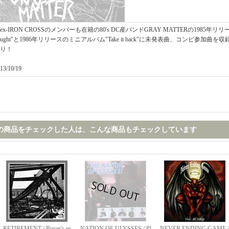
ex-IRON CROSSのメンバーも在籍の80's DC産バンドGRAY MATTERの1985年リリースの
ught"と1986年リリースのミニアルバム"Take it back"に未発表曲、コンピ参加曲
り！
13/10/19
の商品をチェックした人は、こんな商品もチェックしています
RETIREMENT / Buyer's re
NATION OF ULYSSES / Pl
NEVER ENDING GAME /