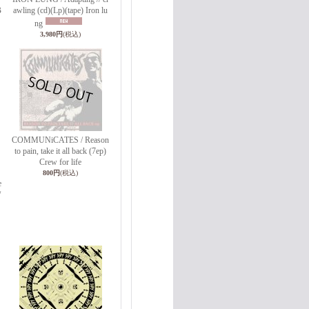
B
awling (cd)(Lp)(tape) Iron lu
ng
3,980円
(税込)
COMMUNiCATES / Reason
to pain, take it all back (7ep)
Crew for life
800円
(税込)
e
/