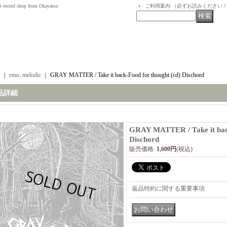
t record shop from Okayama
ご利用案内 （必ずお読みください
｜
emo, melodic
｜
GRAY MATTER / Take it back-Food for thought (cd) Dischord
品詳細
GRAY MATTER / Take it back
Dischord
販売価格
:
1,600円
(税込)
返品特約に関する重要事項