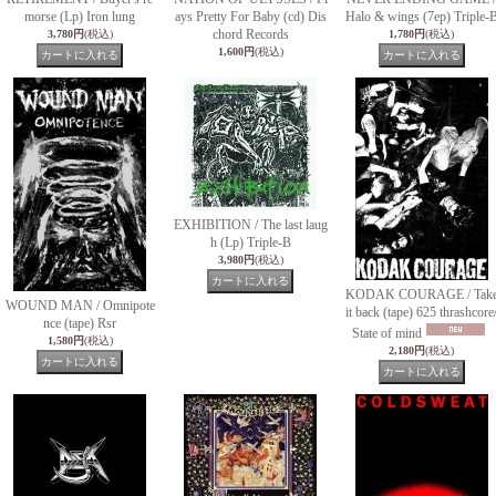
morse (Lp) Iron lung
ays Pretty For Baby (cd) Dis
Halo & wings (7ep) Triple-
chord Records
3,780円
(税込)
1,780円
(税込)
1,600円
(税込)
EXHIBITION / The last laug
h (Lp) Triple-B
3,980円
(税込)
KODAK COURAGE / Tak
WOUND MAN / Omnipote
it back (tape) 625 thrashcore
nce (tape) Rsr
State of mind
1,580円
(税込)
2,180円
(税込)