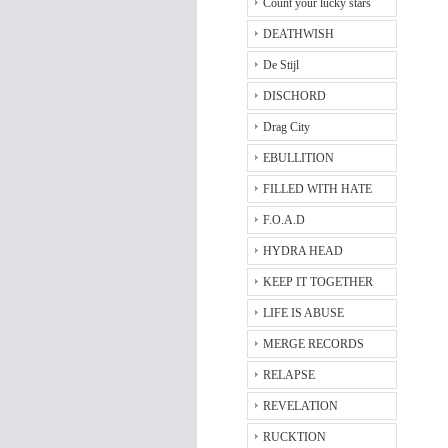
Count your lucky stars
DEATHWISH
De Stijl
DISCHORD
Drag City
EBULLITION
FILLED WITH HATE
F.O.A.D
HYDRA HEAD
KEEP IT TOGETHER
LIFE IS ABUSE
MERGE RECORDS
RELAPSE
REVELATION
RUCKTION