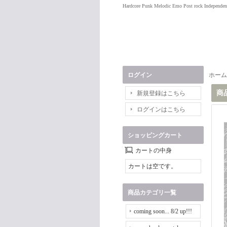
Hardcore Punk Melodic Emo Post rock Independen
ログイン
ホーム
商
新規登録はこちら
ログインはこちら
ショッピングカート
カートの中身
カートは空です。
商品カテゴリ一覧
coming soon... 8/2 up!!!