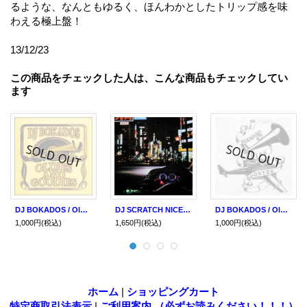
るような、なんともゆるく、ほんわかとしたトリップ感を味
わえる極上盤！
13/12/23
この商品をチェックした人は、こんな商品もチェックしてい
ます
DJ BOKADOS / Oldies and goodies 5 (cdr)
DJ SCRATCH NICE & Fitz Ambro$e / Scratch joints (cdr) Pbm
DJ BOKADOS / Oldies & goodies 3 (cdr)
1,000円
(税込)
1,650円
(税込)
1,000円
(税込)
ホーム
|
ショッピングカート
特定商取引法表示
|
ご利用案内 （必ずお読みください！！！）