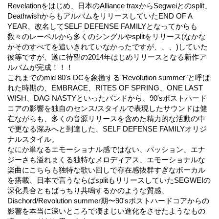
Revelationをはじめ、日本のAlliance traxからSegweiとのsplit、
DeathwishからもアルバムをリリースしていたEND OF A
YEAR、改名してSELF DEFENSE FAMILYとなってからも
数々のレーベルから多くのシングルやsplitをリリース(なかな
かそのすべてを追いきれていなかったですが、、、)していた
彼等ですが、遂に待望の2014年はじめリリースとなる新作ア
ルバムが完成！！！
これまでのmid 80's DCを象徴する"Revolution summer"と呼ば
れた時期の、EMBRACE、RITES OF SPRING、ONE LAST
WISH、DAG NASTYといったバンドから、90'sポストハード
コアの影響を独自のセンス/スタイルで表現したサウンドは健
在ながらも、多くの音源リリースを含めた精力的な活動の中
で更なる深みへと到達した、SELF DEFENSE FAMILYオリジ
ナルスタイル。
なにか単なるエモーショナル感ではない、パッション、エナ
ジーさも溢れまくる独特なメロディアス、エモーショナルな
楽曲にこちらも独特な歌い回しで存在感抜群すぎなボーカル
を搭載、日本で言うならばsplitもリリースしていたSEGWEIの
深化具合ともばっちり共鳴するかのような質感、
Dischord/Revolution summer期〜90'sポストハードコアからの
影響を本当に深いところで凄まじい進化をさせたようなもの