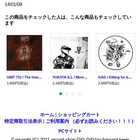
14/01/08
この商品をチェックした人は、こんな商品もチェックしてい
ます
UNIT 731 / The hive mind (cd)(Lp) Harm reduction
YUKSTA-ILL / Minority policy -Operated by KOKIN BEATZ THE ILLEST- (cd) Rcslum
GAG / Killing for both realities 3 '92 (cd)(tape) Iron lung
1,600円
(税込)
2,160円
(税込)
2,680円
(税込)
ホーム
|
ショッピングカート
特定商取引法表示
|
ご利用案内 （必ずお読みください！！！）
PCサイト
Copyright (C) 2011 record shop DIG DIG(go forward keep