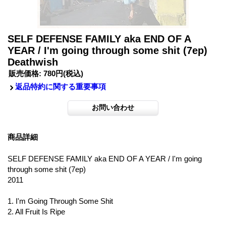
SELF DEFENSE FAMILY aka END OF A
YEAR / I'm going through some shit (7ep)
Deathwish
販売価格
:
780円
(税込)
返品特約に関する重要事項
商品詳細
SELF DEFENSE FAMILY aka END OF A YEAR / I'm going
through some shit (7ep)
2011
1. I'm Going Through Some Shit
2. All Fruit Is Ripe