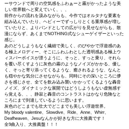
ーサウンドで周りの空気感をふわぁーと霧がかったような美
しい世界観へと変えていく、、、
前作からの流れを汲みながらも、今作ではオルタナな要素を
組み込んでいたり、ヘビィーでずっしりとくる重厚感が増し
ていたりと、よりバンドとしての広がりを見せながらも、散
漫にならず、あくまでNOTHING式なシューゲイザーといった
感じ。
あのどうしようもなく繊細で美しく、のびやかで浮遊感のあ
る極上メロディー、そこにふわふわとした透明感ある極上ウ
ィスパーボイスが漂うように、そっと、すっと乗り、それら
を覆い尽くすように灰色の霧のようなノイズがかかる、優し
く、そっと寄り添ってくるような、癒されるような、なんと
も穏やかな気分にさせながらも、同時にその深いところに儚
さを感じさせ、全てを飲み込み襲いかかってくるような轟音
ノイズ、ダイナミックな展開ではどうしようもない虚無感す
ら覚える、、、静寂と轟音のコントラストはかなり危険なと
ころにまで到達しているように思います。
灰色のどこまでも壮大でどこまでも美しい浮遊世界。
My bloody valentine、Slowdive、Ride、Anne、Whirr、
Deafheaven、Jesuなんかが好きな方に大推薦です！
全9曲入り、大推薦盤！！！