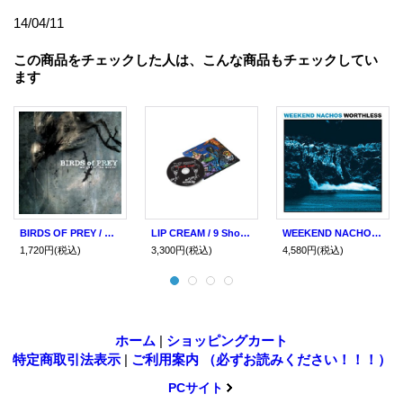
14/04/11
この商品をチェックした人は、こんな商品もチェックしてい
ます
BIRDS OF PREY / Weight Of The World (cd) Relapse
LIP CREAM / 9 Shocks Terror (cd)(Lp)(tape) Relapse
WEEKEND NACHOS / Worthless (Lp) Deep six / (cd) Relapse
1,720円
(税込)
3,300円
(税込)
4,580円
(税込)
ホーム
|
ショッピングカート
特定商取引法表示
|
ご利用案内 （必ずお読みください！！！）
PCサイト