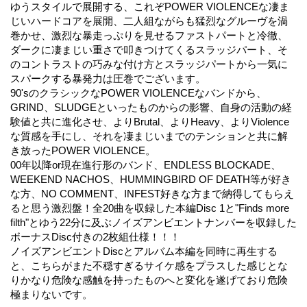
ゆうスタイルで展開する、これぞPOWER VIOLENCEな凄ま
じいハードコアを展開、二人組ながらも猛烈なグルーヴを渦
巻かせ、激烈な暴走っぷりを見せるファストパートと冷徹、
ダークに凄まじい重さで叩きつけてくるスラッジパート、そ
のコントラストの巧みな付け方とスラッジパートから一気に
スパークする暴発力は圧巻でございます。
90'sのクラシックなPOWER VIOLENCEなバンドから、
GRIND、SLUDGEといったものからの影響、自身の活動の経
験値と共に進化させ、よりBrutal、よりHeavy、よりViolence
な質感を手にし、それを凄まじいまでのテンションと共に解
き放ったPOWER VIOLENCE。
00年以降or現在進行形のバンド、ENDLESS BLOCKADE、
WEEKEND NACHOS、HUMMINGBIRD OF DEATH等が好き
な方、NO COMMENT、INFEST好きな方まで納得してもらえ
ると思う激烈盤！全20曲を収録した本編Disc 1と"Finds more
filth"とゆう22分に及ぶノイズアンビエントナンバーを収録した
ボーナスDisc付きの2枚組仕様！！！
ノイズアンビエントDiscとアルバム本編を同時に再生する
と、こちらがまた不穏すぎるサイケ感をプラスした感じとな
りかなり危険な感触を持ったものへと変化を遂げており危険
極まりないです。