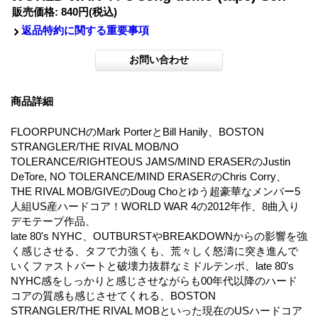
販売価格
:
840円
(税込)
返品特約に関する重要事項
商品詳細
FLOORPUNCHのMark PorterとBill Hanily、BOSTON
STRANGLER/THE RIVAL MOB/NO
TOLERANCE/RIGHTEOUS JAMS/MIND ERASERのJustin
DeTore, NO TOLERANCE/MIND ERASERのChris Corry、
THE RIVAL MOB/GIVEのDoug Choとゆう超豪華なメンバー5
人組US産ハードコア！WORLD WAR 4の2012年作、8曲入り
デモテープ作品、
late 80's NYHC、OUTBURSTやBREAKDOWNからの影響を強
く感じさせる、タフで力強くも、荒々しく怒濤に突き進んで
いくファストパートと破壊力抜群なミドルテンポ、late 80's
NYHC感をしっかりと感じさせながらも00年代以降のハード
コアの質感も感じさせてくれる、BOSTON
STRANGLER/THE RIVAL MOBといった現在のUSハードコア