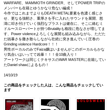
WARFARE、MAMMOTH GRINDER、そしてPOWER TRIPの
メンバーも在籍とゆうかなり危ない編成！
今作ではこれまでよりもDEATH METAL要素を色濃く感じさ
せ、更なる強靭さ、重厚さを手に入れたサウンドを展開、怒
濤に叩き付けていく強烈なブラストは健在に、そこに絡むミ
ドル〜スローパートが持つBrutalityも格段に危なさが増してま
す、Power violenceよろしくな展開も組み込みながら、ただた
だ凶暴さを撒き散らしながら壮絶に突き進んでいく圧巻の
Grinding violence Hardcore！！！
男性ボーカルのみでFaiza嬢はいませんがこのボーカルもかな
り気合いはいってて凶暴！！！全10曲入り！
アートワークは同じくテキサスのWAR MASTERに在籍してい
たDaniel shawによるもの！
14/10/19
この商品をチェックした人は、こんな商品もチェックしてい
ます