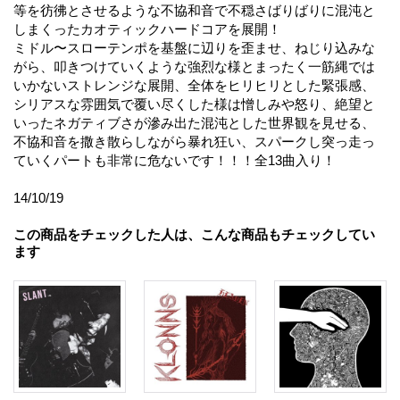
等を彷彿とさせるような不協和音で不穏さばりばりに混沌と
しまくったカオティックハードコアを展開！
ミドル〜スローテンポを基盤に辺りを歪ませ、ねじり込みな
がら、叩きつけていくような強烈な様とまったく一筋縄では
いかないストレンジな展開、全体をヒリヒリとした緊張感、
シリアスな雰囲気で覆い尽くした様は憎しみや怒り、絶望と
いったネガティブさが滲み出た混沌とした世界観を見せる、
不協和音を撒き散らしながら暴れ狂い、スパークし突っ走っ
ていくパートも非常に危ないです！！！全13曲入り！
14/10/19
この商品をチェックした人は、こんな商品もチェックしてい
ます