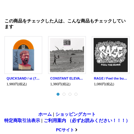
この商品をチェックした人は、こんな商品もチェックしてい
ます
QUICKSAND / st (7ep) Revelation
CONSTANT ELEVATION / Freedom beach (7ep) Revelation
RAGE / Feel the burn (7ep) Straght & alert
1,980円
(税込)
1,380円
(税込)
1,080円
(税込)
ホーム
|
ショッピングカート
特定商取引法表示
|
ご利用案内 （必ずお読みください！！！）
PCサイト