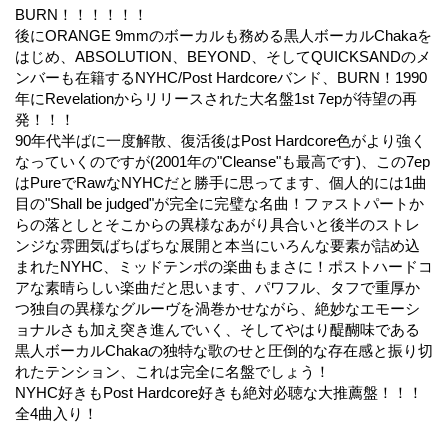
BURN！！！！！！
後にORANGE 9mmのボーカルも務める黒人ボーカルChakaを
はじめ、ABSOLUTION、BEYOND、そしてQUICKSANDのメ
ンバーも在籍するNYHC/Post Hardcoreバンド、BURN！1990
年にRevelationからリリースされた大名盤1st 7epが待望の再
発！！！
90年代半ばに一度解散、復活後はPost Hardcore色がより強く
なっていくのですが(2001年の"Cleanse"も最高です)、この7ep
はPureでRawなNYHCだと勝手に思ってます、個人的には1曲
目の"Shall be judged"が完全に完璧な名曲！ファストパートか
らの落としとそこからの異様なあがり具合いと後半のストレ
ンジな雰囲気ばちばちな展開と本当にいろんな要素が詰め込
まれたNYHC、ミッドテンポの楽曲もまさに！ポストハードコ
アな素晴らしい楽曲だと思います、パワフル、タフで重厚か
つ独自の異様なグルーヴを渦巻かせながら、絶妙なエモーシ
ョナルさも加え突き進んでいく、そしてやはり醍醐味である
黒人ボーカルChakaの独特な歌のせと圧倒的な存在感と振り切
れたテンション、これは完全に名盤でしょう！
NYHC好きもPost Hardcore好きも絶対必聴な大推薦盤！！！
全4曲入り！