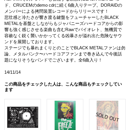
ド、CRUCEMのdemo cdrに続く6曲入りテープ。DORAIDの
メンバーによる拷問装置レコードからリリースです！
悲壮感と冷たさが響き渡る鍵盤をフューチャーしたBLACK
METALを基盤としながらもジャパニーズハードコアからの影
響も強く感じさせる楽曲も含むRawでバイオレト、無機質で
容赦なく鋭く襲いかかってくる凶暴さが溢れ出た危険なサウ
ンドを展開しております、
ステージでも暴れまくりとのことでBLACK METALファンは勿
論、メタルパンク〜ハードコアファンまで巻き込んで今後話
題になりそうなバンドでございます。全6曲入り！
14/11/14
この商品をチェックした人は、こんな商品もチェックしてい
ます