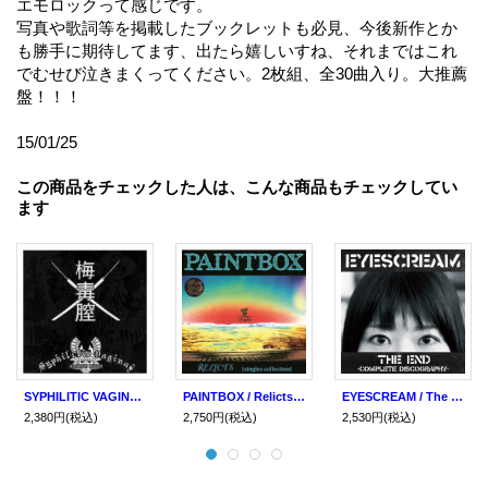
エモロックって感じです。
写真や歌詞等を掲載したブックレットも必見、今後新作とか
も勝手に期待してます、出たら嬉しいすね、それまではこれ
でむせび泣きまくってください。2枚組、全30曲入り。大推薦
盤！！！
15/01/25
この商品をチェックした人は、こんな商品もチェックしてい
ます
SYPHILITIC VAGINAS / Complete studio collection (cd) Rescued from life
PAINTBOX / Relicts -single collection- (cd) Break the records
EYESCREAM / The end -complete discography- (cd) Break the records
2,380円
(税込)
2,750円
(税込)
2,530円
(税込)