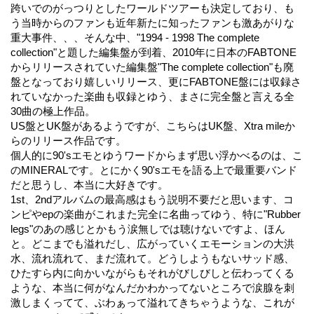
跨いでのがっつりとしたワールドツアーも決定しており、も
う当時からのファンも近年新たに知ったファンも激あがりな
重大事件、、、そんな中、"1994 - 1998 The complete
collection"と題した編集盤が到着、2010年に日本のFABTONE
からリリースされていた編集盤"The complete collection"も廃
盤となっており嬉しいリリース、更にFABTONE盤には収録さ
れていなかった楽曲も収録とゆう、まさに完全盤と言える全
30曲の極上作品。
US盤とUK盤があるようですが、こちらはUK盤、Xtra mileか
らのリリース作品です。
個人的に90'sエモとゆうワードからまず思い浮かべるのは、こ
のMINERALです。とにかく90'sエモを語る上で最重要バンド
だと思うし、本当に大好きです。
1st、2ndアルバムの最高感はもう説明不要だと思います、コ
ンピやepの楽曲がこれまた完全に名曲ってゆう、特に"Rubber
legs"のあの感じとかもう涙無しでは聴けないですよ、ほん
と。どこまでも溢れだし、広がっていくエモーションの大洪
水、流れ流れて、まだ流れて。どうしようもないサッド感、
ひたすら内に向かいながらもそれがびしびしと伝わってくる
ような、本当に何がなんだかわかってないところで涙腺を刺
激しまくってて、ぶわぁって溢れてきちゃうような、これが