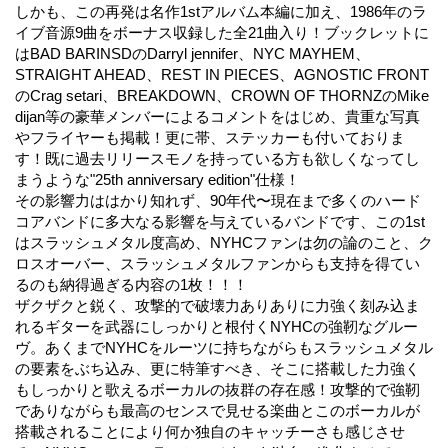
しかも、この再発は名作1stアルバム本編に加え、1986年のラ
イブ音源9曲をボーナス収録した全21曲入り！ブックレットに
はBAD BARINSDのDarryl jennifer、NYC MAYHEM、
STRAIGHT AHEAD、REST IN PIECES、AGNOSTIC FRONT
のCrag setari、BREAKDOWN、CROWN OF THORNZのMike
dijan等の豪華メンバーによるコメントをはじめ、貴重な写真
やフライヤーも掲載！更に帯、ステッカーも付いておりま
す！既に過去リリースモノを持っている方も欲しくなってし
まうような"25th anniversary edition"仕様！
その影響力ははかり知れず、90年代〜現在まで多くのハード
コアバンドに多大なる影響を与えているバンドです、この1st
はスラッシュメタル度高め、NYHCファンは勿の論のこと、ク
ロスオーバー、スラッシュメタルファンからも支持を得てい
るのも納得過ぎる内容の1枚！！！
ザクザクと鋭く、攻撃的で破壊力ありありに力強く刻み込ま
れるギターを武器にしっかりと根付くNYHCの強靭なグルー
ヴ。あくまでNYHCをルーツに持ちながらもスラッシュメタル
の要素をぶち込み、更に特筆すべき、そこに搭載した力強く
もしっかりと歌えるボーカルの抜群の存在感！攻撃的で強靭
でありながらも最高のセンスで見せる楽曲とこのボーカルが
搭載されることにより何か独自のキャッチーさも感じさせ