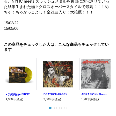
る、NYHC meets スラッシュメタルを独自に進化させていっ
た結果生まれた極上クロスオーバースタイルで最高！！！め
ちゃくちゃかっこよし！全21曲入り！大推薦！！！
15/03/22
15/05/06
この商品をチェックした人は、こんな商品もチェックしてい
ます
■予約商品■ FIRST BLOOD / Killafornia -20th anniversary edition- (Lp) Trustkill
DEATHCHARGE / 夭折の愛 -love was born to an early death- (cd) HG fact
ABRASION / Born to be betrayed (cd)(Lp)(tape) Indecision
4,980円
(税込)
2,500円
(税込)
1,780円
(税込)