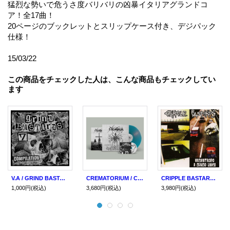
猛烈な勢いで危うさ度バリバリの凶暴イタリアグランドコ
ア！全17曲！
20ページのブックレットとスリップケース付き、デジパック
仕様！
15/03/22
この商品をチェックした人は、こんな商品もチェックしてい
ます
V.A / GRIND BASTARDS #7 (cd) Grind freaks
CREMATORIUM / Chained to torment (Lp+cd) F.o.a.d
CRIPPLE BASTARDS / Misantropo a senso unico -20 year edition (Lp+7ep+cd) F.o.a.d.
1,000円
(税込)
3,680円
(税込)
3,980円
(税込)