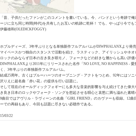
「昔、子供だったファンがこのコメントを書いている。今、バンドという奇跡で俺
ージに立ち同じ時間(時代)を共有したお互いの軌跡に乾杯！ でも、やっぱり今でも
伊藤雄和(OLEDICKFOGGY)
ホブルディーズ、3年半ぶりとなる単独新作フルアルバムがDIWPHALANXより発
マイペースかつ独自のスタンスで活動を続け、ラスティック、アイリッシュやネオ
ロックのみならず日本の古き良き唄モノ、フォークなどの好きな層からも高い評価
DIWPHALANXより2011年にリリースされた名作「NO LOVE, NO HAPPINESS 
く、3年半ぶりの単独新作フルアルバム。
結成25周年。古くはブルーハーツのオープニング・アクトをつとめ、92年にはソ
沢りえに超名曲「赤い花」の提供を行い話題に。
そして現在のオールディックフォギーにも多大な音楽的影響を与え続けてきた偉大
き良き日本のロックやフォーク・ソングを想起させる唄心と哀愁に満ち溢れた素晴
9曲目ではアヴリル・ラヴィーンの名曲「GIRL FRIEND」のカヴァーも収録。12
ーでの再録もあり、今回も話題に尽きない必聴作である。
15/03/22