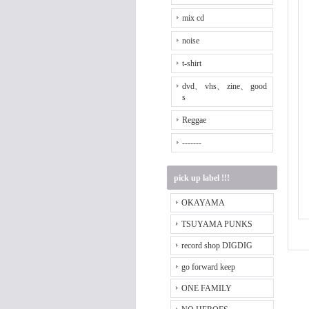
mix cd
noise
t-shirt
dvd、 vhs、 zine、 good
s
Reggae
-------
pick up label !!!
OKAYAMA
TSUYAMA PUNKS
record shop DIGDIG
go forward keep
ONE FAMILY