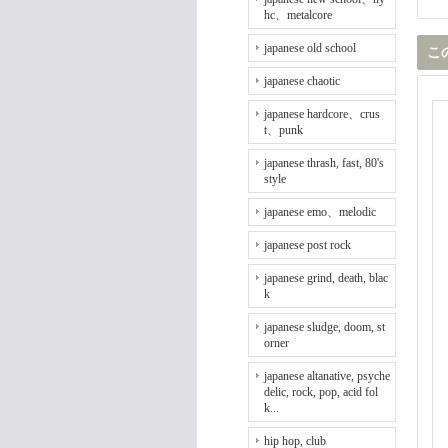
hc、metalcore
japanese old school
こ
japanese chaotic
japanese hardcore、crus
t、punk
japanese thrash, fast, 80's
style
japanese emo、melodic
japanese post rock
japanese grind, death, blac
k
japanese sludge, doom, st
orner
japanese altanative, psyche
delic, rock, pop, acid fol
k...
hip hop, club