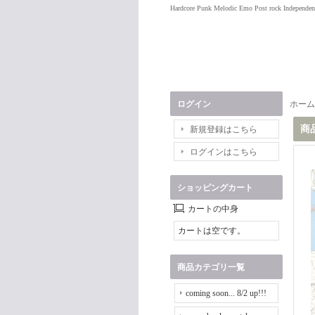
Hardcore Punk Melodic Emo Post rock Independen
ログイン
ホーム
商
新規登録はこちら
ログインはこちら
ショッピングカート
カートの中身
カートは空です。
商品カテゴリ一覧
coming soon... 8/2 up!!!