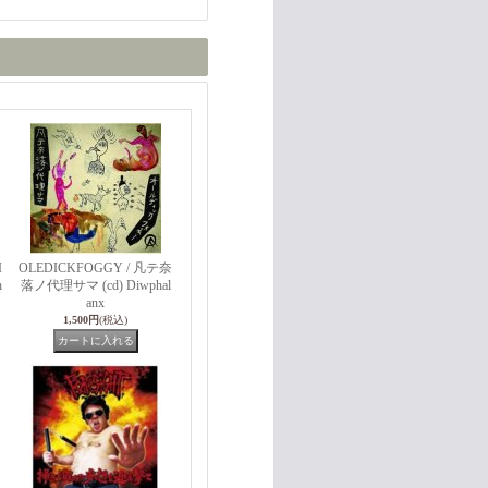
I
OLEDICKFOGGY / 凡テ奈
h
落ノ代理サマ (cd) Diwphal
anx
1,500円
(税込)