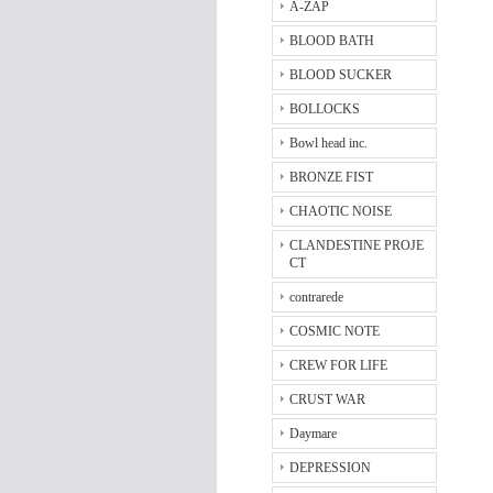
A-ZAP
BLOOD BATH
BLOOD SUCKER
BOLLOCKS
Bowl head inc.
BRONZE FIST
CHAOTIC NOISE
CLANDESTINE PROJE
CT
contrarede
COSMIC NOTE
CREW FOR LIFE
CRUST WAR
Daymare
DEPRESSION