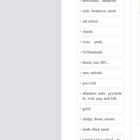
newschool、metalcore
nyhc, beatdown, mosh
old school
chaotic
crust、 punk...
Oi/Skinheads
thrash, fast, 80's...
emo, melodic
post rock
altanative, indie , psychede
lic, rock, pop, acid folk ...
grind
sludge, doom, storner...
death, black metal
japanese new school、ny