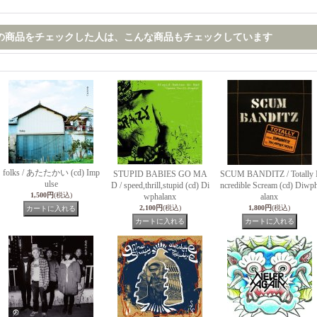
の商品をチェックした人は、こんな商品もチェックしています
folks / あたたかい (cd) Imp
STUPID BABIES GO MA
SCUM BANDITZ / Totally 
ulse
D / speed,thrill,stupid (cd) Di
ncredible Scream (cd) Diwp
1,500円
(税込)
wphalanx
alanx
2,100円
(税込)
1,800円
(税込)