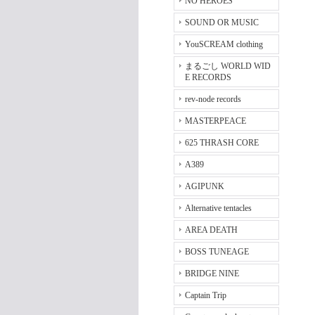
NO HEROES
SOUND OR MUSIC
YouSCREAM clothing
まるごし WORLD WID
E RECORDS
rev-node records
MASTERPEACE
625 THRASH CORE
A389
AGIPUNK
Alternative tentacles
AREA DEATH
BOSS TUNEAGE
BRIDGE NINE
Captain Trip