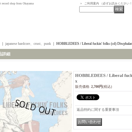
t record shop from Okayama
ご利用案内 （必ずお読みください
｜
japanese hardcore、crust、punk
｜
HOBBLEDEES / Liberal fuckin' folks (cd) Diwphala
品詳細
HOBBLEDEES / Liberal fuckin
x
販売価格
:
2,700円
(税込)
返品特約に関する重要事項