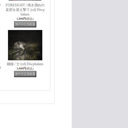
の
FORESIGHT / 掃き溜めの
妄想を迎え撃て (cd) Diwp
halanx
1,890円
(税込)
鐵槌 / 士 (cd) Diwphalanx
O
3,000円
(税込)