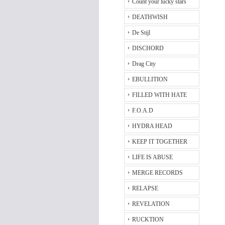
Count your lucky stars
DEATHWISH
De Stijl
DISCHORD
Drag City
EBULLITION
FILLED WITH HATE
F.O.A.D
HYDRA HEAD
KEEP IT TOGETHER
LIFE IS ABUSE
MERGE RECORDS
RELAPSE
REVELATION
RUCKTION