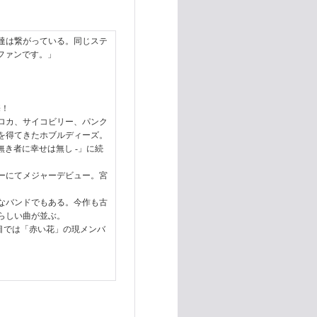
達は繋がっている。同じステ
ファンです。」
売！
ロカ、サイコビリー、パンク
を得てきたホブルディーズ。
- 愛無き者に幸せは無し -」に続
ニーにてメジャーデビュー。宮
なバンドでもある。今作も古
らしい曲が並ぶ。
曲目では「赤い花」の現メンバ