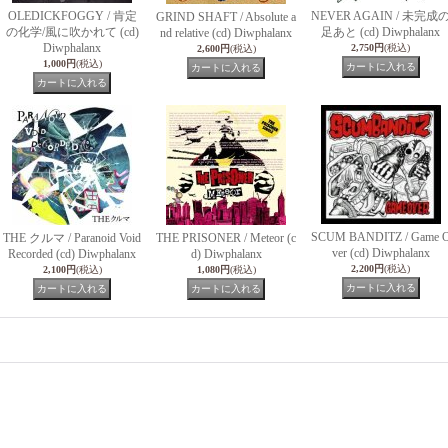
OLEDICKFOGGY / 肯定
NEVER AGAIN / 未完成
GRIND SHAFT / Absolute a
の化学/風に吹かれて (cd)
足あと (cd) Diwphalanx
nd relative (cd) Diwphalanx
Diwphalanx
2,750円
(税込)
2,600円
(税込)
1,000円
(税込)
SCUM BANDITZ / Game 
THE クルマ / Paranoid Void
THE PRISONER / Meteor (c
ver (cd) Diwphalanx
Recorded (cd) Diwphalanx
d) Diwphalanx
2,200円
(税込)
2,100円
(税込)
1,080円
(税込)