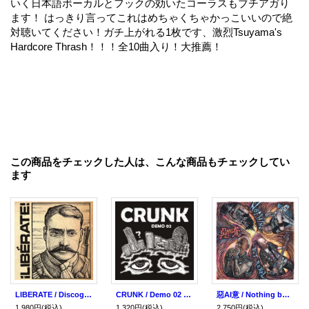
いく日本語ボーカルとフックの効いたコーラスもブチアガり
ます！ はっきり言ってこれはめちゃくちゃかっこいいので絶
対聴いてください！ガチ上がれる1枚です、激烈Tsuyama's
Hardcore Thrash！！！全10曲入り！大推薦！
この商品をチェックした人は、こんな商品もチェックしてい
ます
LIBERATE / Discografía (cd) Break the records
CRUNK / Demo 02 (cd) Break the records
惡AI意 / Nothing but rebel (cd) Break the records
1,980円
(税込)
1,320円
(税込)
2,750円
(税込)