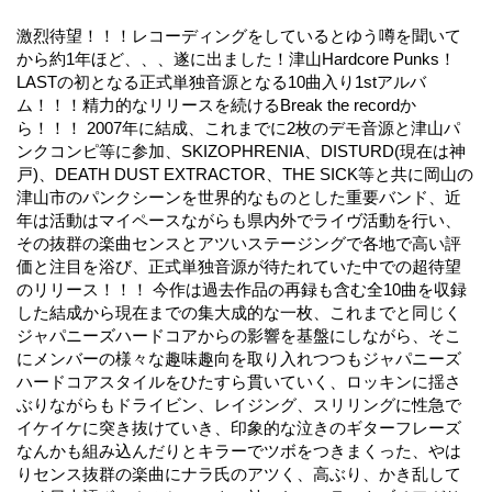
激烈待望！！！レコーディングをしているとゆう噂を聞いて
から約1年ほど、、、遂に出ました！津山Hardcore Punks！
LASTの初となる正式単独音源となる10曲入り1stアルバ
ム！！！精力的なリリースを続けるBreak the recordか
ら！！！ 2007年に結成、これまでに2枚のデモ音源と津山パ
ンクコンピ等に参加、SKIZOPHRENIA、DISTURD(現在は神
戸)、DEATH DUST EXTRACTOR、THE SICK等と共に岡山の
津山市のパンクシーンを世界的なものとした重要バンド、近
年は活動はマイペースながらも県内外でライヴ活動を行い、
その抜群の楽曲センスとアツいステージングで各地で高い評
価と注目を浴び、正式単独音源が待たれていた中での超待望
のリリース！！！ 今作は過去作品の再録も含む全10曲を収録
した結成から現在までの集大成的な一枚、これまでと同じく
ジャパニーズハードコアからの影響を基盤にしながら、そこ
にメンバーの様々な趣味趣向を取り入れつつもジャパニーズ
ハードコアスタイルをひたすら貫いていく、ロッキンに揺さ
ぶりながらもドライビン、レイジング、スリリングに性急で
イケイケに突き抜けていき、印象的な泣きのギターフレーズ
なんかも組み込んだりとキラーでツボをつきまくった、やは
りセンス抜群の楽曲にナラ氏のアツく、高ぶり、かき乱して