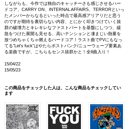
しながらも、今作では独自のキャッチーさも感じさせるハー
ドコア、CARRY ON、INTERNAL AFFAIRS、TERRORといっ
たメンバーからなるといった時点で最高感アリアリだと思う
のですが期待を裏切らない内容、とにかく叩きつけていく抜
群の破壊力とキレキレなファストパートを基盤にしつつ、緩
急をつけた展開も見せる、高いテンションと凄まじい熱量を
放つめちゃくちゃ燃えるハードコア！ラスト曲でPVにもなっ
てる"Let's fuck"はやたらポストパンク/ニューウェーブ要素あ
る楽曲ですが、こちらもセンス抜群かと！全8曲入り！
15/04/22
15/05/23
この商品をチェックした人は、こんな商品もチェックしてい
ます