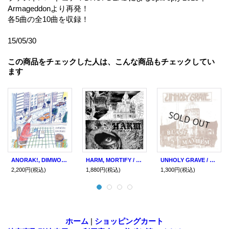
Armageddonより再発！
各5曲の全10曲を収録！
15/05/30
この商品をチェックした人は、こんな商品もチェックしてい
ます
ANORAK!, DIMWORK / Split (7ep) Shore & woods
HARM, MORTIFY / Split (7ep) 625 thrashcore
UNHOLY GRAVE / Blast mayhem (cd) Deathmutt
2,200円
(税込)
1,880円
(税込)
1,300円
(税込)
ホーム
|
ショッピングカート