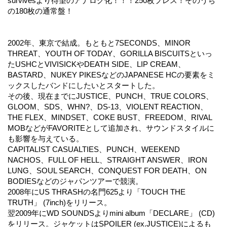
survivesより待望のアナログ化！！！250枚プレス！そのうち
の180枚の通常盤！
2002年、東京で結成。もともと7SECONDS、MINOR
THREAT、YOUTH OF TODAY、GORILLA BISCUITSといっ
たUSHCとVIVISICKやDEATH SIDE、LIP CREAM、
BASTARD、NUKEY PIKESなどのJAPANESE HCの要素をミ
ックスしたバンドにしたいとスタートした。
その後、現在までにJUSTICE、PUNCH、TRUE COLORS、
GLOOM、SDS、WHN?、DS-13、VIOLENT REACTION、
THE FLEX、MINDSET、COKE BUST、FREEDOM、RIVAL
MOBなどがFAVORITEとして追加され、サウンドスタイルに
も影響を与えている。
CAPITALIST CASUALTIES、PUNCH、WEEKEND
NACHOS、FULL OF HELL、STRAIGHT ANSWER、IRON
LUNG、SOUL SEARCH、CONQUEST FOR DEATH、ON
BODIESなどのジャパンツアーで競演。
2008年にUS THRASHの名門625より「TOUCH THE
TRUTH」 (7inch)をリリース。
翌2009年にWD SOUNDSよりmini album「DECLARE」 (CD)
をリリース。ジャケットはSPOILER (ex.JUSTICE)によるも