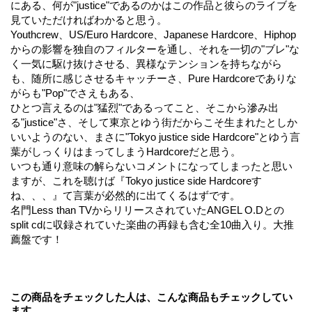
にある、何が"justice"であるのかはこの作品と彼らのライブを
見ていただければわかると思う。
Youthcrew、US/Euro Hardcore、Japanese Hardcore、Hiphop
からの影響を独自のフィルターを通し、それを一切の"ブレ"な
く一気に駆け抜けさせる、異様なテンションを持ちながら
も、随所に感じさせるキャッチーさ、Pure Hardcoreでありな
がらも"Pop"でさえもある、
ひとつ言えるのは"猛烈"であるってこと、そこから滲み出
る"justice"さ、そして東京とゆう街だからこそ生まれたとしか
いいようのない、まさに"Tokyo justice side Hardcore"とゆう言
葉がしっくりはまってしまうHardcoreだと思う。
いつも通り意味の解らないコメントになってしまったと思い
ますが、これを聴けば『Tokyo justice side Hardcoreす
ね、、、』て言葉が必然的に出てくるはずです。
名門Less than TVからリリースされていたANGEL O.Dとの
split cdに収録されていた楽曲の再録も含む全10曲入り。大推
薦盤です！
この商品をチェックした人は、こんな商品もチェックしてい
ます