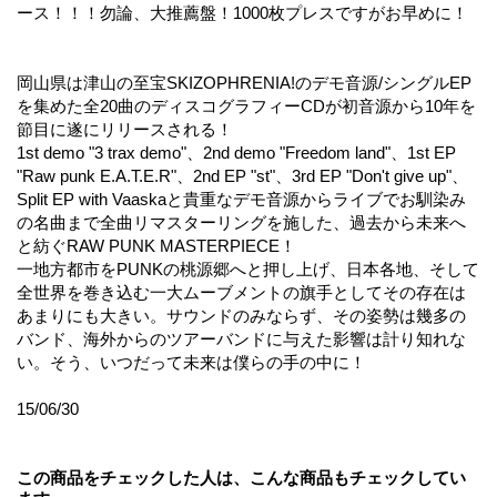
ース！！！勿論、大推薦盤！1000枚プレスですがお早めに！
岡山県は津山の至宝SKIZOPHRENIA!のデモ音源/シングルEP
を集めた全20曲のディスコグラフィーCDが初音源から10年を
節目に遂にリリースされる！
1st demo "3 trax demo"、2nd demo "Freedom land"、1st EP
"Raw punk E.A.T.E.R"、2nd EP "st"、3rd EP "Don't give up"、
Split EP with Vaaskaと貴重なデモ音源からライブでお馴染み
の名曲まで全曲リマスターリングを施した、過去から未来へ
と紡ぐRAW PUNK MASTERPIECE！
一地方都市をPUNKの桃源郷へと押し上げ、日本各地、そして
全世界を巻き込む一大ムーブメントの旗手としてその存在は
あまりにも大きい。サウンドのみならず、その姿勢は幾多の
バンド、海外からのツアーバンドに与えた影響は計り知れな
い。そう、いつだって未来は僕らの手の中に！
15/06/30
この商品をチェックした人は、こんな商品もチェックしてい