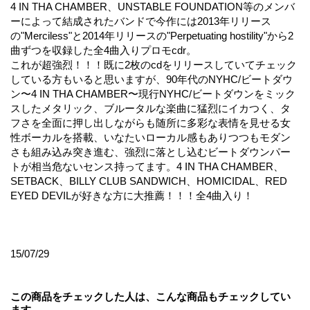
4 IN THA CHAMBER、UNSTABLE FOUNDATION等のメンバ
ーによって結成されたバンドで今作には2013年リリース
の"Merciless"と2014年リリースの"Perpetuating hostility"から2
曲ずつを収録した全4曲入りプロモcdr。
これが超強烈！！！既に2枚のcdをリリースしていてチェック
している方もいると思いますが、90年代のNYHC/ビートダウ
ン〜4 IN THA CHAMBER〜現行NYHC/ビートダウンをミック
スしたメタリック、ブルータルな楽曲に猛烈にイカつく、タ
フさを全面に押し出しながらも随所に多彩な表情を見せる女
性ボーカルを搭載、いなたいローカル感もありつつもモダン
さも組み込み突き進む、強烈に落とし込むビートダウンパー
トが相当危ないセンス持ってます。4 IN THA CHAMBER、
SETBACK、BILLY CLUB SANDWICH、HOMICIDAL、RED
EYED DEVILが好きな方に大推薦！！！全4曲入り！
15/07/29
この商品をチェックした人は、こんな商品もチェックしてい
ます