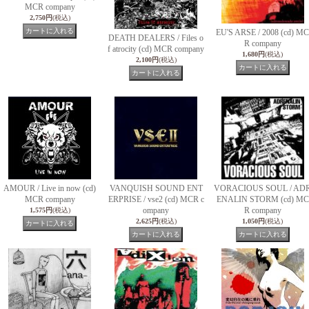
MCR company
2,750円
(税込)
EU'S ARSE / 2008 (cd) MC
DEATH DEALERS / Files o
R company
f atrocity (cd) MCR company
1,680円
(税込)
2,100円
(税込)
AMOUR / Live in now (cd)
VANQUISH SOUND ENT
VORACIOUS SOUL / AD
MCR company
ERPRISE / vse2 (cd) MCR c
ENALIN STORM (cd) MC
ompany
R company
1,575円
(税込)
2,625円
(税込)
1,050円
(税込)