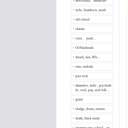
newschool、metalcore
nyhc, beatdown, mosh
old school
chaotic
crust、 punk...
Oi/Skinheads
thrash, fast, 80's...
emo, melodic
post rock
altanative, indie , psychede
lic, rock, pop, acid folk ...
grind
sludge, doom, storner...
death, black metal
japanese new school、ny