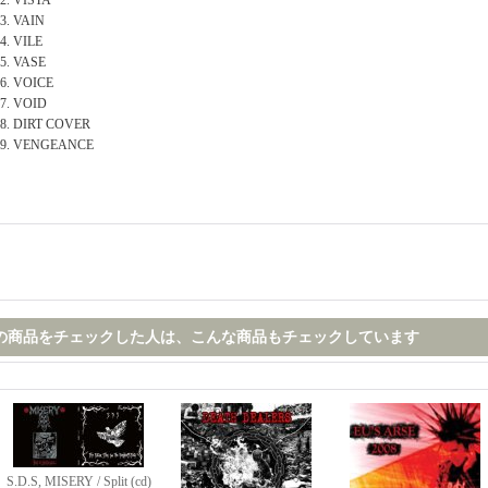
2. VISTA
3. VAIN
4. VILE
5. VASE
6. VOICE
7. VOID
8. DIRT COVER
9. VENGEANCE
の商品をチェックした人は、こんな商品もチェックしています
S.D.S, MISERY / Split (cd)