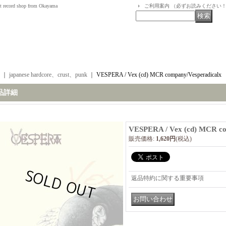
t record shop from Okayama
ご利用案内 （必ずお読みください
｜
japanese hardcore、crust、punk
｜
VESPERA / Vex (cd) MCR company/Vesperadicalx
品詳細
VESPERA / Vex (cd) MCR co
販売価格
:
1,620円
(税込)
返品特約に関する重要事項