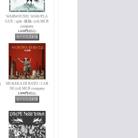
WARWOUND, WAR//PLA
GUE / split -孤独- (cd) MCR
company
1,620円
(税込)
MUKEKA DI RATO / CAR
R
NE (cd) MCR company
1,890円
(税込)