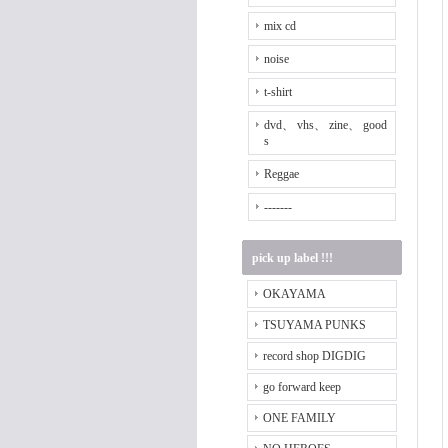
mix cd
noise
t-shirt
dvd、 vhs、 zine、 good
s
Reggae
-------
pick up label !!!
OKAYAMA
TSUYAMA PUNKS
record shop DIGDIG
go forward keep
ONE FAMILY