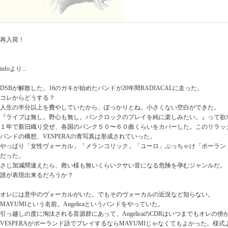
再入荷！
infoより...
DSBが解散した。16のガキが始めたバンドが20年間RADIACALに走った。
コレからどうする？
人生の半分以上を費やしていたから、ぽっかりとね。小さくない空白ができた。
『ライブは無し。野心も無し。パンクロックのプレイを純に楽しみたい。』って欲
１年で新旧織り交ぜ、各国のパンク５０〜６０曲くらいをカバーした。このリラッ
バンドの構想、VESPERAの青写真は形成されていった。
やっぱり「女性ヴォーカル」「メランコリック」「ユーロ」ぶっちゃけ「ポーラン
だった。
さじ加減間違えたら、救い様も無いくらいクサい音になる危険を孕むジャンルだ。
誰が表現出来るだろうか？
オレには意中のヴォーカルがいた。でもそのヴォーカルの近況など知らない。
MAYUMIという名前。Angelicaというバンドをやっていた。
引っ越しの度に淘汰される音源群にあって、AngelicaのCDRはいつまでもオレの
VESPERAがポーランド語でプレイするならMAYUMIじゃなくてもよかった。様