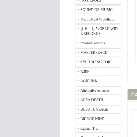
NO HEROES
SOUND OR MUSIC
YouSCREAM clothing
まるごし WORLD WID
E RECORDS
rev-node records
MASTERPEACE
625 THRASH CORE
A389
AGIPUNK
Alternative tentacles
こ
AREA DEATH
BOSS TUNEAGE
BRIDGE NINE
Captain Trip