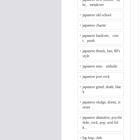
hc、metalcore
japanese old school
japanese chaotic
japanese hardcore、crus
t、punk
japanese thrash, fast, 80's
style
japanese emo、melodic
japanese post rock
japanese grind, death, blac
k
japanese sludge, doom, st
orner
japanese altanative, psyche
delic, rock, pop, acid fol
k...
hip hop, club