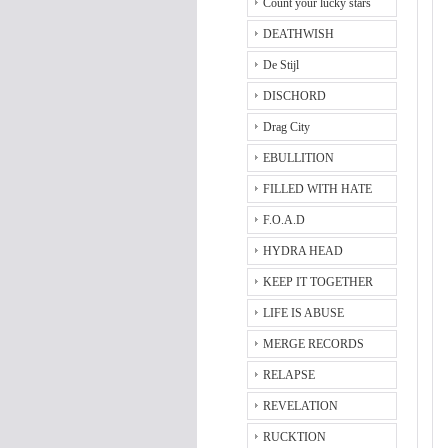
Count your lucky stars
DEATHWISH
De Stijl
DISCHORD
Drag City
EBULLITION
FILLED WITH HATE
F.O.A.D
HYDRA HEAD
KEEP IT TOGETHER
LIFE IS ABUSE
MERGE RECORDS
RELAPSE
REVELATION
RUCKTION