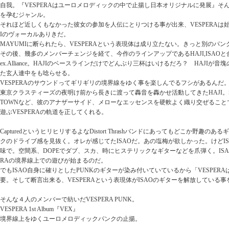
自我。『VESPERAはユーロメロディックの中で止揚し日本オリジナルに発展』そ
を孕むジャンル。
それほど近しくもなかった彼女の参加を人伝にとりつける事が出来、VESPERAは
Iのヴォーカルありきだ。
MAYUMIに断られたら、VESPERAという表現体は成り立たない。きっと別のパ
その後、幾多のメンバーチェンジを経て、今作のラインアップであるHAJI,ISAOと
ex.Alliance。HAJIのベースラインだけでどんぶり三杯はいけるだろ？ HAJI
た玄人連中をも唸らせる。
VESPERAのサウンドってギリギリの境界線をゆく事を楽しんでるフシがあるんだ
東京クラスティーズの夜明け前から長きに渡って轟音を轟かせ活動してきたHAJI。SPID
TOWNなど、彼のアナザーサイド、メローなエッセンスを硬軟よく織り交ぜること
遊ぶVESPERAの軌道を正してくれる。
CapturedというヒリヒリするよなDistort Thrashバンドにあってもどこか野趣
クのドライブ感を見抜く。オレが感じてたISAOだ。あの塩梅が欲しかった。けどI
味で。空間系、DOPEでダブ、スカ、時にヒステリックなギターなどを爪弾く。ISA
RAの境界線上での遊びが始まるのだ。
でもISAO自身に確りとしたPUNKのギターが染み付いていているから「VESPERA
要。そして断言出来る、VESPERAという表現体がISAOのギターを解放している事
そんな４人のメンバーで紡いだVESPERA PUNK。
VESPERA 1st Album『VEX』
境界線上をゆくユーロメロディックパンクの止揚。