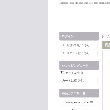
Hardcore Punk Melodic Emo Post rock Independen
ログイン
ホーム
商
新規登録はこちら
ログインはこちら
ショッピングカート
カートの中身
カートは空です。
商品カテゴリ一覧
coming soon... 8/2 up!!!