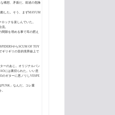
んな構想、矛盾だ。前述の危険
始動した。そう、まずMAYUM
ンクロックを楽しんでいた。
合流。
が音塊の間隙を埋める事で耳の肥え
。
ERSやらSCUM OF TOY
でギリギリの音的境界線上で
のあるギターのあじ。オリジナルパン
SAOには裏切られた。いい意
Oのギターに悪ノリしVESPE
はPUNK」なんだ。コレ重
を。