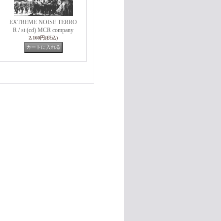
EXTREME NOISE TERRO
R / st (cd) MCR company
2,160円
(税込)