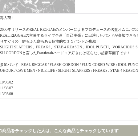
再入荷！
2000年リリースのREAL REGGAEのメンバーによるプロデュースの名盤オムニバ
REAL REGGAEの主催するライブ企画「自己主張」に出演したバンドが参加でき
りすぐりの一癖もふた癖もある個性的な１１バンドが集結！
SLIGHT SLAPPERS、FREAKS、STAB 4 REASON、IDOL PUNCH、VORACIOUS 
SH GORDONと言ったFast/thrashハードコア好きには堪らない超豪華面子です！
参加バンド : REAL REGGAE / FLASH GORDON / FLUX CORED WIRE / IDOL PUNCH
OHOUR / CAVE MEN / NICE LIFE / SLIGHT SLAPPERS / FREAKS / STAB 4 REASO
10/06/02
11/08/07
13/03/08
の商品をチェックした人は、こんな商品もチェックしています