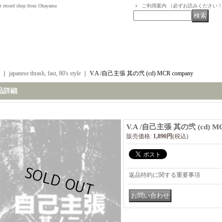
t record shop from Okayama
ご利用案内 （必ずお読みください
｜
japanese thrash, fast, 80's style
｜
V.A /自己主張 其の弐 (cd) MCR company
品詳細
V.A /自己主張 其の弐 (cd) MC
販売価格
:
1,890円
(税込)
返品特約に関する重要事項