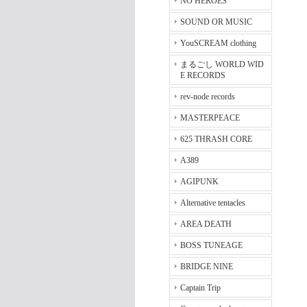
NO HEROES
SOUND OR MUSIC
YouSCREAM clothing
まるごし WORLD WID
E RECORDS
rev-node records
MASTERPEACE
625 THRASH CORE
A389
AGIPUNK
Alternative tentacles
AREA DEATH
BOSS TUNEAGE
BRIDGE NINE
Captain Trip