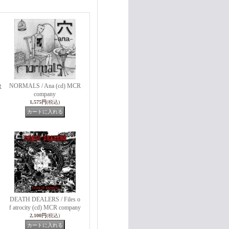
NORMALS / Ana (cd) MCR
R
company
1,575円
(税込)
DEATH DEALERS / Files o
f atrocity (cd) MCR company
2,100円
(税込)