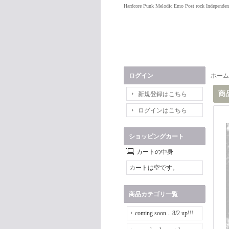
Hardcore Punk Melodic Emo Post rock Independen
ログイン
ホーム
商
新規登録はこちら
ログインはこちら
ショッピングカート
カートの中身
カートは空です。
商品カテゴリ一覧
coming soon... 8/2 up!!!