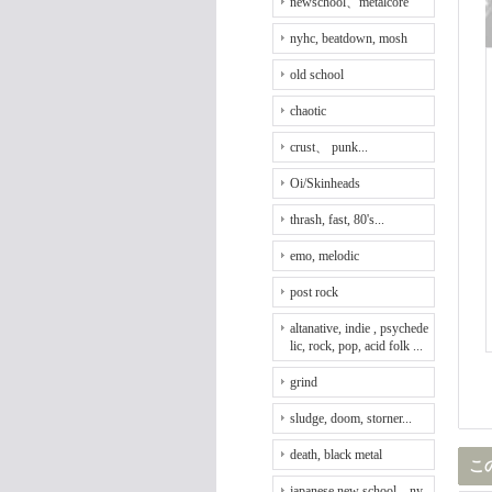
newschool、metalcore
nyhc, beatdown, mosh
old school
chaotic
crust、 punk...
Oi/Skinheads
thrash, fast, 80's...
emo, melodic
post rock
altanative, indie , psychede
lic, rock, pop, acid folk ...
grind
sludge, doom, storner...
death, black metal
こ
japanese new school、ny