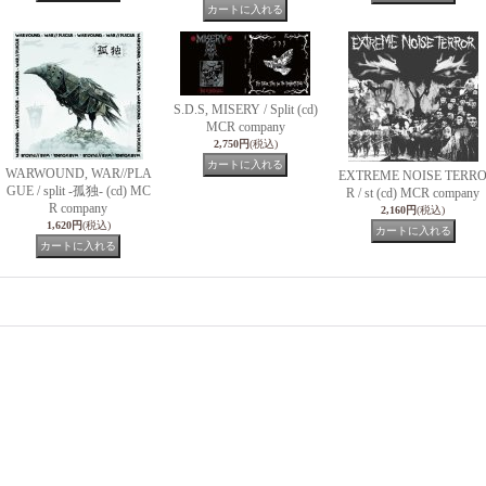
S.D.S, MISERY / Split (cd)
MCR company
2,750円
(税込)
WARWOUND, WAR//PLA
EXTREME NOISE TERR
GUE / split -孤独- (cd) MC
R / st (cd) MCR company
R company
2,160円
(税込)
1,620円
(税込)