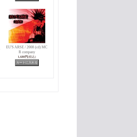
EU'S ARSE / 2008 (cd) MC
O
R company
1,680円
(税込)