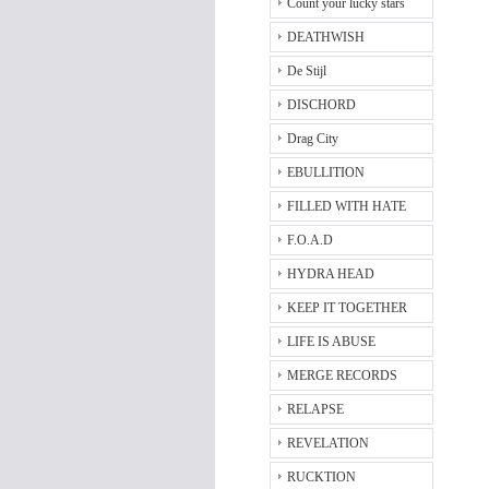
Count your lucky stars
DEATHWISH
De Stijl
DISCHORD
Drag City
EBULLITION
FILLED WITH HATE
F.O.A.D
HYDRA HEAD
KEEP IT TOGETHER
LIFE IS ABUSE
MERGE RECORDS
RELAPSE
REVELATION
RUCKTION