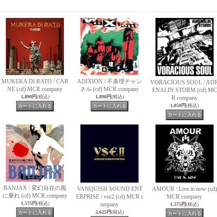
MUKEKA DI RATO / CAR
ADIXION / 不条理チャン
VORACIOUS SOUL / AD
NE (cd) MCR company
ネル (cd) MCR company
ENALIN STORM (cd) MC
1,890円
(税込)
1,890円
(税込)
R company
1,050円
(税込)
BANJAX / 変幻自在の風
VANQUISH SOUND ENT
AMOUR / Live in now (cd)
に乗れ (cd) MCR company
ERPRISE / vse2 (cd) MCR c
MCR company
1,575円
(税込)
ompany
1,575円
(税込)
2,625円
(税込)