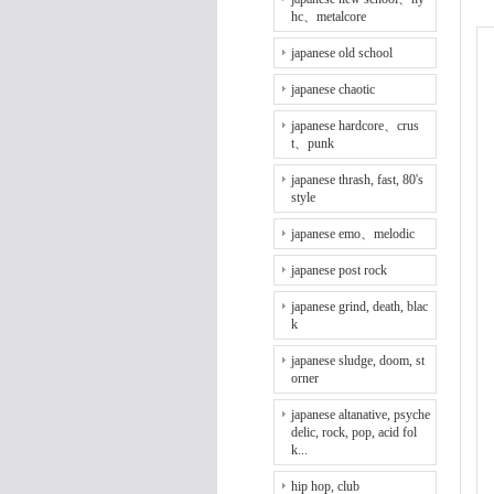
hc、metalcore
japanese old school
japanese chaotic
japanese hardcore、crus
t、punk
japanese thrash, fast, 80's
style
japanese emo、melodic
japanese post rock
japanese grind, death, blac
k
japanese sludge, doom, st
orner
japanese altanative, psyche
delic, rock, pop, acid fol
k...
hip hop, club