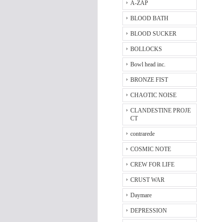
A-ZAP
BLOOD BATH
BLOOD SUCKER
BOLLOCKS
Bowl head inc.
BRONZE FIST
CHAOTIC NOISE
CLANDESTINE PROJE
CT
contrarede
COSMIC NOTE
CREW FOR LIFE
CRUST WAR
Daymare
DEPRESSION