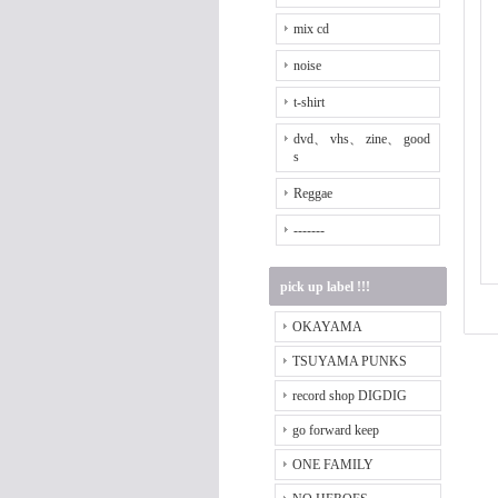
mix cd
noise
t-shirt
dvd、 vhs、 zine、 good
s
Reggae
-------
pick up label !!!
OKAYAMA
TSUYAMA PUNKS
record shop DIGDIG
go forward keep
ONE FAMILY