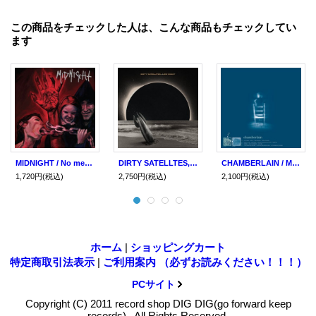
この商品をチェックした人は、こんな商品もチェックしてい
ます
MIDNIGHT / No mercy for mayhem (2cd)(Lp)(tape) Hells headbangers
DIRTY SATELLTES, LOW COAST / Split (Lp) Impulse
CHAMBERLAIN / Moon My Saddle (2Lp) Topshelf
1,720円
(税込)
2,750円
(税込)
2,100円
(税込)
ホーム
|
ショッピングカート
特定商取引法表示
|
ご利用案内 （必ずお読みください！！！）
PCサイト
Copyright (C) 2011 record shop DIG DIG(go forward keep
records) . All Rights Reserved.