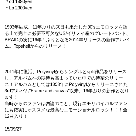
＊cd 1980yen
＊Lp 2300yen
1993年結成、11年ぶりの来日も果たした90'sエモロックを語
る上で完全に必要不可欠なUS/イリノイ産のグレートバンド、
BRAIDの実に16年！ぶりとなる2014年リリースの新作アルバ
ム。Topshelfからのリリース！
2011年に復活、Polyvinylからシングルとsplit作品をリリース
し、アルバムへの期待も高まっていた中での待望のリリー
ス！アルバムとしては1998年にPolyvinylからリリースされた
3rdアルバム"Frame and canvas"以来、16年ぶりの新作となり
ます！
当時からのファンは勿論のこと、現行エモリバイバルファン
にも確実にオススメな最高なエモーショナルロック！！！全
12曲入り！
15/09/27