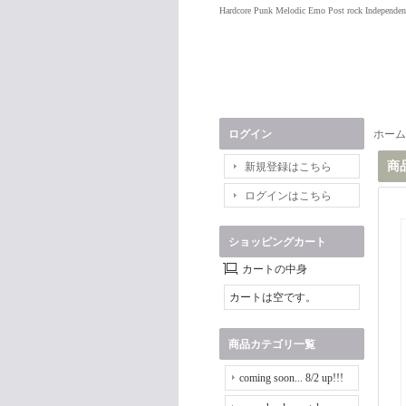
Hardcore Punk Melodic Emo Post rock Independen
ログイン
ホーム
商
新規登録はこちら
ログインはこちら
ショッピングカート
カートの中身
カートは空です。
商品カテゴリ一覧
coming soon... 8/2 up!!!