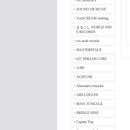
NO HEROES
SOUND OR MUSIC
YouSCREAM clothing
まるごし WORLD WID
E RECORDS
rev-node records
MASTERPEACE
625 THRASH CORE
A389
AGIPUNK
Alternative tentacles
AREA DEATH
BOSS TUNEAGE
BRIDGE NINE
Captain Trip