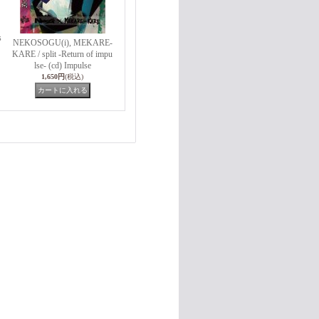
s
NEKOSOGU(i), MEKARE-
KARE / split -Return of impu
lse- (cd) Impulse
1,650円
(税込)