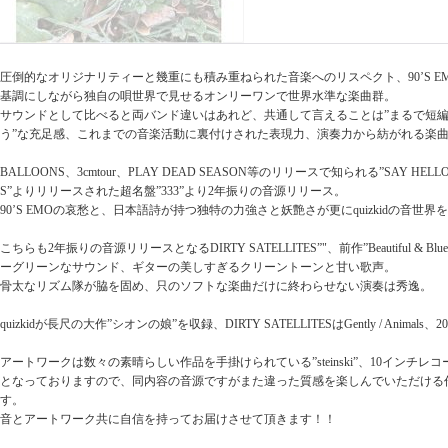
圧倒的なオリジナリティーと幾重にも積み重ねられた音楽へのリスペクト、90’S EMO、
基調にしながら独自の唄世界で見せるオンリーワンで世界水準な楽曲群。
サウンドとして比べると両バンド違いはあれど、共通して言えることは”まるで短
う”な充足感、これまでの音楽活動に裏付けされた表現力、演奏力から紡がれる楽
BALLOONS、3cmtour、PLAY DEAD SEASON等のリリースで知られる”SAY HELLO 
S”よりリリースされた超名盤”333”より2年振りの音源リリース。
90’S EMOの哀愁と、日本語詩が持つ独特の力強さと妖艶さが更にquizkidの音世
こちらも2年振りの音源リリースとなるDIRTY SATELLITES”"、前作”Beautiful &
ーグリーンなサウンド、ギターの美しすぎるクリーントーンと甘い歌声。
骨太なリズム隊が脇を固め、只のソフトな楽曲だけに終わらせない演奏は秀逸。
quizkidが長尺の大作”シオンの娘”を収録、DIRTY SATELLITESはGently / Animals
アートワークは数々の素晴らしい作品を手掛けられている”steinski”、10インチレ
となっておりますので、同内容の音源ですがまた違った質感を楽しんでいただける
す。
音とアートワーク共に自信を持ってお届けさせて頂きます！！