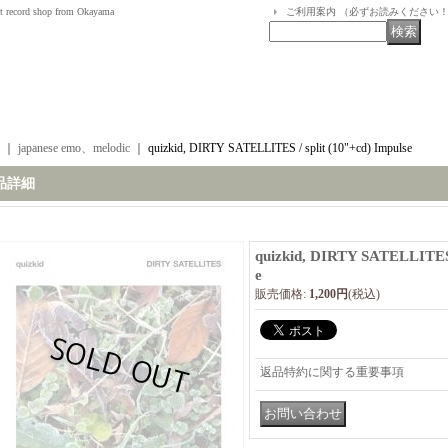
t record shop from Okayama
ご利用案内 （必ずお読みください
｜
japanese emo、melodic
｜
quizkid, DIRTY SATELLITES / split (10"+cd) Impulse
品詳細
quizkid, DIRTY SATELLITES /
e
販売価格
:
1,200円
(税込)
返品特約に関する重要事項