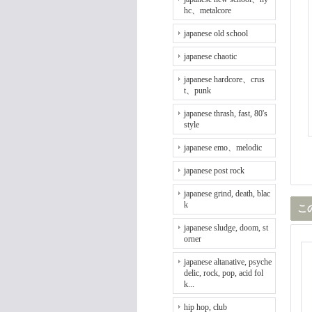
hc、metalcore
japanese old school
japanese chaotic
japanese hardcore、crus
t、punk
japanese thrash, fast, 80's
style
japanese emo、melodic
japanese post rock
japanese grind, death, blac
k
こ
japanese sludge, doom, st
orner
japanese altanative, psyche
delic, rock, pop, acid fol
k...
hip hop, club