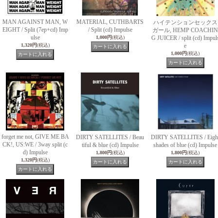
MAN AGAINST MAN, W
MATERIAL, CUTHBARTS
ハイテンションセックス
EIGHT / Split (7ep+cd) Imp
/ Split (cd) Impulse
ガール, HEMP COACHIN
ulse
1,000円
(税込)
G JUICER / split (cd) Impul
1,320円
(税込)
e
1,000円
(税込)
forget me not, GIVE ME BA
DIRTY SATELLITES / Beau
DIRTY SATELLITES / Eigh
CK!, US:WE / 3way split (c
tiful & blue (cd) Impulse
shades of blue (cd) Impulse
d) Impulse
1,800円
(税込)
1,800円
(税込)
1,320円
(税込)