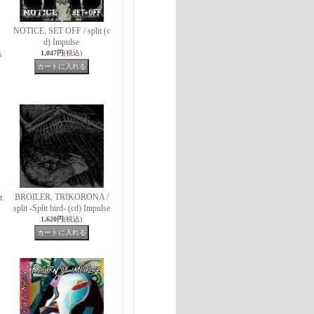
NOTICE, SET OFF / split (c
d) Impulse
1,047円
(税込)
s
BROILER, TRIKORONA /
t
split -Split bird- (cd) Impulse
1,620円
(税込)