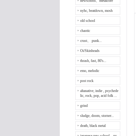
newschool、metalcore
nyhc, beatdown, mosh
old school
chaotic
crust、 punk...
Oi/Skinheads
thrash, fast, 80's...
emo, melodic
post rock
altanative, indie , psychede
lic, rock, pop, acid folk ...
grind
sludge, doom, storner...
death, black metal
japanese new school、ny