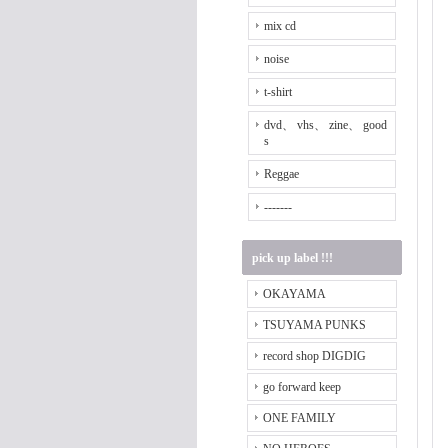
mix cd
noise
t-shirt
dvd、 vhs、 zine、 good
s
Reggae
-------
pick up label !!!
OKAYAMA
TSUYAMA PUNKS
record shop DIGDIG
go forward keep
ONE FAMILY