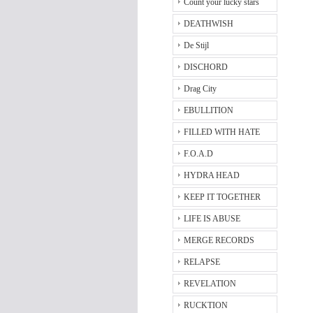
Count your lucky stars
DEATHWISH
De Stijl
DISCHORD
Drag City
EBULLITION
FILLED WITH HATE
F.O.A.D
HYDRA HEAD
KEEP IT TOGETHER
LIFE IS ABUSE
MERGE RECORDS
RELAPSE
REVELATION
RUCKTION