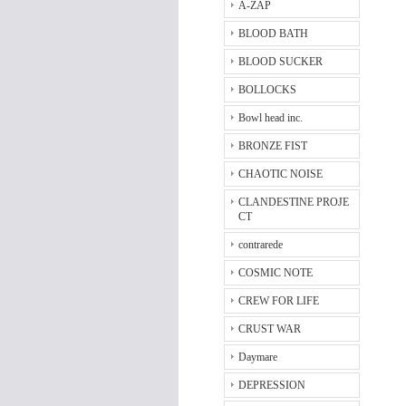
A-ZAP
BLOOD BATH
BLOOD SUCKER
BOLLOCKS
Bowl head inc.
BRONZE FIST
CHAOTIC NOISE
CLANDESTINE PROJE
CT
contrarede
COSMIC NOTE
CREW FOR LIFE
CRUST WAR
Daymare
DEPRESSION