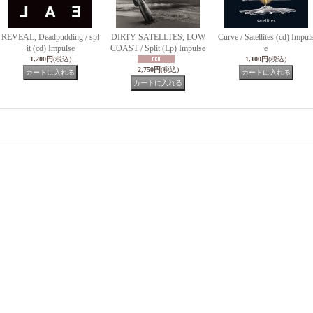
REVEAL, Deadpudding / spl
DIRTY SATELLTES, LOW
Curve / Satellites (cd) Impul
it (cd) Impulse
COAST / Split (Lp) Impulse
e
1,200円
(税込)
1,100円
(税込)
2,750円
(税込)