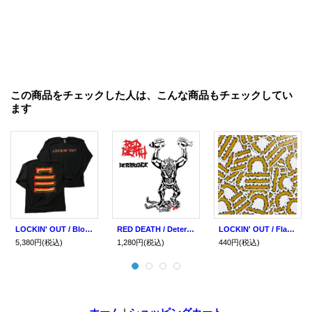
この商品をチェックした人は、こんな商品もチェックしてい
ます
LOCKIN' OUT / Block lock black (long sleeve shirt) Lockin' out
RED DEATH / Deterrence (7ep) Lockin' out
LOCKIN' OUT / Flame logo (sticker) Lockin' out
5,380円
(税込)
1,280円
(税込)
440円
(税込)