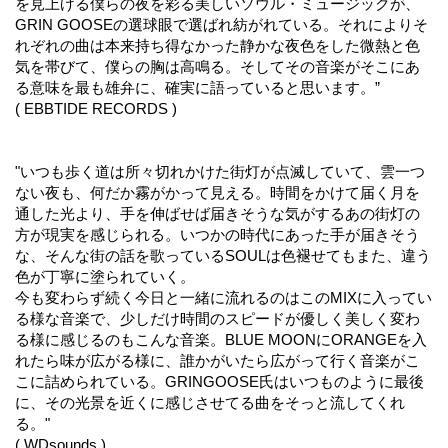
を見上げる僕らの夜を彩る美しいソウル・ミュージックが、
GRIN GOOSEの選球眼で選ばれ紡がれている。それによりそ
れぞれの曲は本来持ち得なかった静かな夜色をした微熱と色
気を帯びて、僕らの胸は高鳴る。そしてその音楽がそこにあ
る意味を最も雄弁に、確実に語っていると思います。”
( EBBTIDE RECORDS )
"いつも歩く道は所々切れかけた街灯が点滅していて、雲一つ
ない夜も、何だか霧がかって見える。時間をかけて届く月を
通した光より、手を伸ばせば届きそうな気がするあの街灯の
方が現実を感じられる。いつかの時代にあった手が届きそう
な、そんな街の話を歌っているSOULは色褪せてもまた、違う
色が丁寧に塗られていく。
今も変わらず続く今日と一緒に流れるのはこのMIXに入ってい
る様な音楽で、少しだけ時間のスピードが優しく美しく変わ
る様に感じるのもこんな音楽。BLUE MOONにORANGEを入
れたら味が広がる様に、誰かがいたら広がって行く音楽がこ
こに詰められている。GRINGOOSE氏はいつものように最後
に、その光景を近くに感じさせてる曲をそっと流してくれ
る。"
( WDsounds )