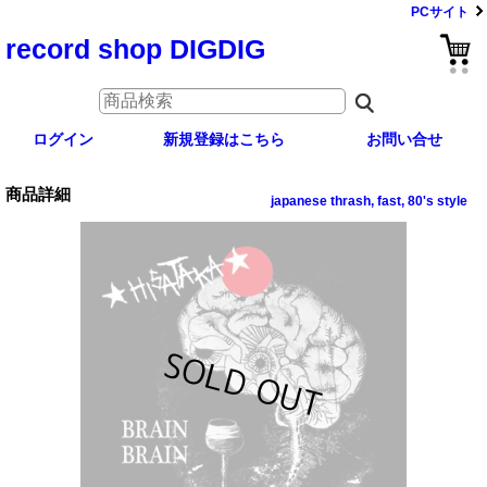
PCサイト
record shop DIGDIG
ログイン
新規登録はこちら
お問い合せ
商品詳細
japanese thrash, fast, 80's style