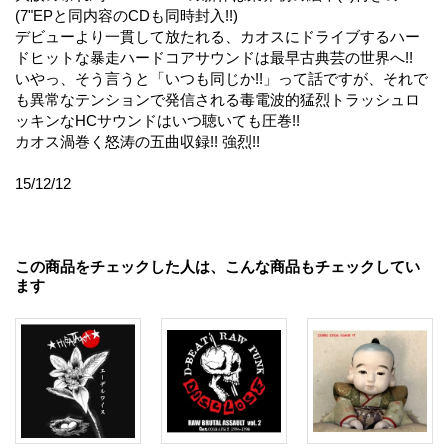
(7"EPと同内容のCDも同時封入!!)
デビューより一貫して放たれる、カオスにドライブするハー
ドヒットな暴走ハードコアサウンドは最早古典芸の世界へ!!
いやっ、そう言うと「いつも同じか!!」って話ですが、それで
も異常なテンションで発信される毒電波的猛烈トラッシュロ
ッキンなHCサウンドはいつ聴いても圧巻!!
カオス渦巻く怒涛の五曲収録!! 強烈!!
15/12/12
この商品をチェックした人は、こんな商品もチェックしてい
ます