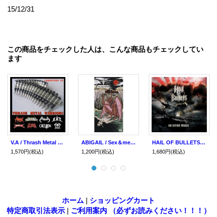
15/12/31
この商品をチェックした人は、こんな商品もチェックしてい
ます
V.A / Thrash Metal Warriors (cd) Deep Six Records
ABIGAIL / Sex＆metal (8cm cd) Hello from the gutter
HAIL OF BULLETS / On divine winds (cd) Metal blade
1,570円
(税込)
1,200円
(税込)
1,680円
(税込)
ホーム
|
ショッピングカート
特定商取引法表示
|
ご利用案内 （必ずお読みください！！！）