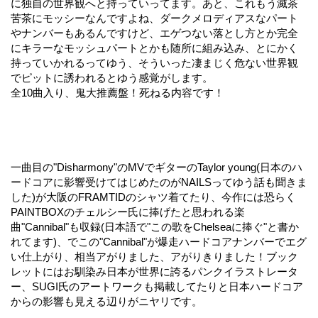
に独自の世界観へと持っていってます。あと、これもう滅茶
苦茶にモッシーなんですよね、ダークメロディアスなパート
やナンバーもあるんですけど、エゲつない落とし方とか完全
にキラーなモッシュパートとかも随所に組み込み、とにかく
持っていかれるってゆう、そういった凄まじく危ない世界観
でピットに誘われるとゆう感覚がします。
全10曲入り、鬼大推薦盤！死ねる内容です！
一曲目の"Disharmony"のMVでギターのTaylor young(日本のハ
ードコアに影響受けてはじめたのがNAILSってゆう話も聞きま
した)が大阪のFRAMTIDのシャツ着てたり、今作には恐らく
PAINTBOXのチェルシー氏に捧げたと思われる楽
曲"Cannibal"も収録(日本語で"この歌をChelseaに捧ぐ"と書か
れてます)、でこの"Cannibal"が爆走ハードコアナンバーでエグ
い仕上がり、相当アがりました、アがりきりました！ブック
レットにはお馴染み日本が世界に誇るパンクイラストレータ
ー、SUGI氏のアートワークも掲載してたりと日本ハードコア
からの影響も見える辺りがニヤリです。