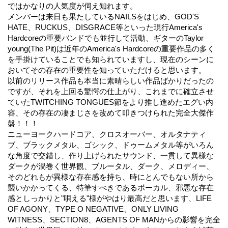
ではかなりの人気度が伺え知れます。
メンバーは来日も果たしているNAILSをはじめ、GOD'S
HATE、RUCKUS、DISGRACE等といった現行America's
Hardcoreの重要バンドでも並行して活動、ギターのTaylor
young(The Pit)は近年のAmerica's Hardcoreの重要作品の多く
を手掛けていることでも知られていますし、現在のシーンに
おいてその存在の重要性を知っていただけると思います。
以前のリリース作品も本当に素晴らしい作品ばかりだったの
ですが、それを上回る驚愕の仕上がり、これまでに確立させ
ていたTWITCHING TONGUES節をより推し進めたエグい内
容、その存在の凄まじさを改めて叩きつけられた完全大傑作
盤！！！
ニューヨークハードコア、クロスオーバー、オルタナティ
ブ、ブラックメタル、ゴシック、ドゥームメタル等がいろん
な角度で交錯し、作り上げられたサウンド、一貫して異様な
ダークが渦巻く世界観、ブルータル、ダーク、メロディー、
そのどれもが異様な存在感を持ち、時にとんでもない所から
襲いかかってくる、特筆すべきであるボーカル、邪悪な存在
感としっかりと"唄える"様がやはり最高だと思います、LIFE
OF AGONY、TYPE O NEGATIVE、ONLY LIVING
WITNESS、SECTION8、AGENTS OF MANからの影響を完全