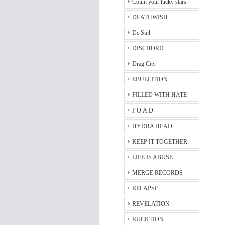
Count your lucky stars
DEATHWISH
De Stijl
DISCHORD
Drag City
EBULLITION
FILLED WITH HATE
F.O.A.D
HYDRA HEAD
KEEP IT TOGETHER
LIFE IS ABUSE
MERGE RECORDS
RELAPSE
REVELATION
RUCKTION