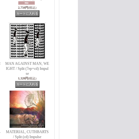
2,750円
(税込)
c
MAN AGAINST MAN, WE
IGHT / Split (7ep+cd) Impul
se
1,320円
(税込)
A
MATERIAL, CUTHBARTS
/ Split (cd) Impulse