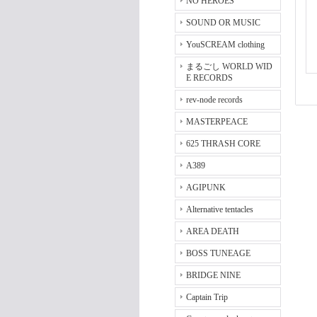
NO HEROES
SOUND OR MUSIC
YouSCREAM clothing
まるごし WORLD WID
E RECORDS
rev-node records
MASTERPEACE
625 THRASH CORE
A389
AGIPUNK
Alternative tentacles
AREA DEATH
BOSS TUNEAGE
BRIDGE NINE
Captain Trip