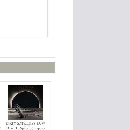
DIRTY SATELLTES, LOW
e
COAST / Split (Lp) Impulse