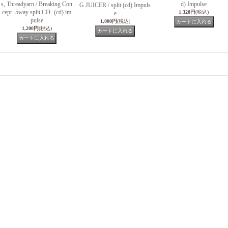
s, Threadyarn / Breaking Con
d) Impulse
G JUICER / split (cd) Impuls
cept -5way split CD- (cd) im
1,320円
(税込)
e
pulse
1,000円
(税込)
1,200円
(税込)