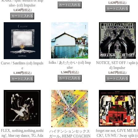
KARE / split -Return of imp
1,620円
(税込)
ulse- (cd) Impulse
1,650円
(税込)
folks / あたたかい (cd) Imp
NOTICE, SET OFF / split (
Curve / Satellites (cd) Impuls
ulse
d) Impulse
e
1,500円
(税込)
1,047円
(税込)
1,100円
(税込)
FLEX, nothing,nothing,nothi
forget me not, GIVE ME B
ハイテンションセックス
ng!, blue ray dance, TG.Atla
CK!, US:WE / 3way split (c
ガール, HEMP COACHIN