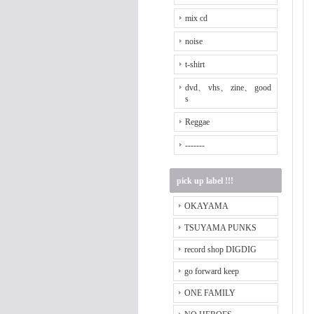
mix cd
noise
t-shirt
dvd、 vhs、 zine、 good
s
Reggae
-------
pick up label !!!
OKAYAMA
TSUYAMA PUNKS
record shop DIGDIG
go forward keep
ONE FAMILY