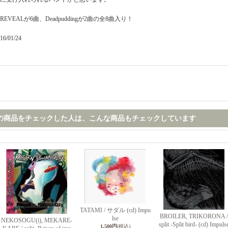
REVEALが6曲、Deadpuddingが2曲の全8曲入り！
16/01/24
の商品をチェックした人は、こんな商品もチェックしています
TATAMI / サダル (cd) Impu
BROILER, TRIKORONA /
lse
NEKOSOGU(i), MEKARE-
split -Split bird- (cd) Impuls
1,500円
(税込)