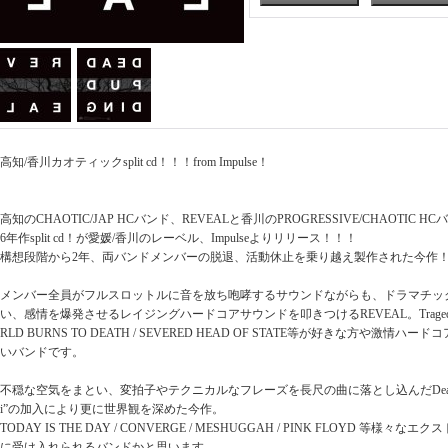
高知/香川カオティックsplit cd！！！from Impulse！
高知のCHAOTIC/JAP HCバンド、REVEALと香川のPROGRESSIVE/CHAOTIC HCバン
6年作split cd！が愛媛/香川のレーベル、Impulseよりリリース！！！
構想段階から2年、両バンドメンバーの脱退、活動休止を乗り越え製作された今作
メンバー全員がフルスロットルに音を放ち咆哮するサウンドながらも、ドラマチッ
い、感情を爆発させるレイジングハードコアサウンドを叩きつけるREVEAL。Tragedy / FR
RLD BURNS TO DEATH / SEVERED HEAD OF STATE等が好きな方や激
いバンドです。
不穏な空気をまとい、変拍子やテクニカルなフレーズを長尺の曲に落とし込んだDeadpud
i”の加入により更に世界観を深めた今作。
TODAY IS THE DAY / CONVERGE / MESHUGGAH / PINK FLOYD 等
に受け入れられるバンドかと思います。