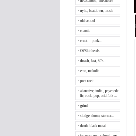
newschool、metalcore
nyhc, beatdown, mosh
old school
chaotic
crust、 punk...
Oi/Skinheads
thrash, fast, 80's...
emo, melodic
post rock
altanative, indie , psychede
lic, rock, pop, acid folk ...
grind
sludge, doom, storner...
death, black metal
japanese new school、ny