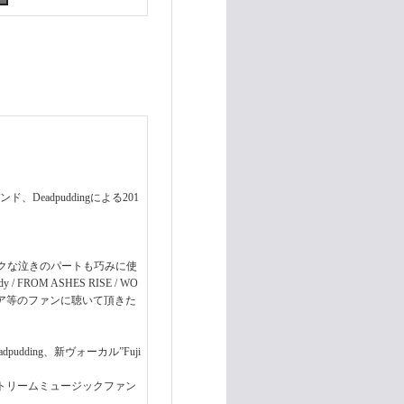
ド、Deadpuddingによる201
！
クな泣きのパートも巧みに使
OM ASHES RISE / WO
情ハードコア等のファンに聴いて頂きた
ding、新ヴォーカル”Fuji
様々なエクストリームミュージックファン