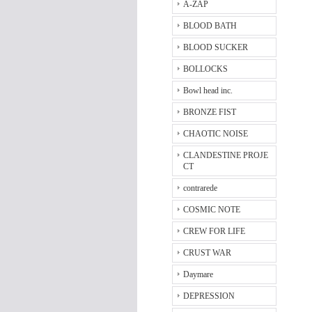
A-ZAP
BLOOD BATH
BLOOD SUCKER
BOLLOCKS
Bowl head inc.
BRONZE FIST
CHAOTIC NOISE
CLANDESTINE PROJE
CT
contrarede
COSMIC NOTE
CREW FOR LIFE
CRUST WAR
Daymare
DEPRESSION