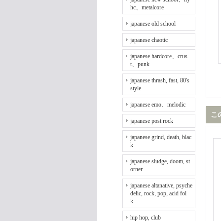
hc、metalcore
japanese old school
japanese chaotic
japanese hardcore、crus
t、punk
japanese thrash, fast, 80's
style
japanese emo、melodic
こ
japanese post rock
japanese grind, death, blac
k
japanese sludge, doom, st
orner
japanese altanative, psyche
delic, rock, pop, acid fol
k...
hip hop, club