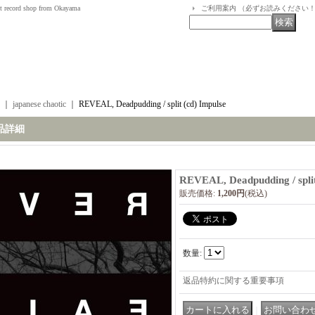
t record shop from Okayama
ご利用案内 （必ずお読みください
｜
japanese chaotic
｜
REVEAL, Deadpudding / split (cd) Impulse
品詳細
REVEAL, Deadpudding / split
販売価格
:
1,200円
(税込)
数量
:
返品特約に関する重要事項
｜