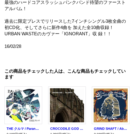
最強のハードコアスラッシュパンクバンド待望のファースト
アルバム！
過去に限定プレスでリリースした7インチシングル3枚全曲の
初CD化、そしてさらに新作4曲を 加えた全10曲収録！
URBAN WASTEのカヴァー「IGNORANT」収 録！！
16/02/28
この商品をチェックした人は、こんな商品もチェックしてい
ます
THE クルマ / Paranoid Void Recorded (cd) Diwphalanx
CROCODILE GOD & THE CORPSE / split (cd) Fixing a hole
GRIND SHAFT / Absolute and relative (cd) Diwphalanx