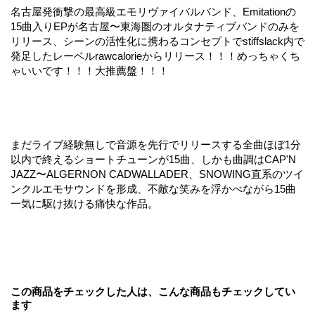
名古屋発衝撃の最高級エモリヴァイバルバンド、Emitationの
15曲入りEPが名古屋〜東海圏のオルタナティブバンドのみを
リリース、シーンの活性化に携わるコンセプトでstiffslack内で
発足したレーベルrawcalorieからリリース！！！めっちゃくち
ゃいいです！！！大推薦盤！！！
まだライブ経験無しで音源を先行でリリースする全曲ほぼ1分
以内で終えるショートチューンが15曲、しかも曲調はCAP'N
JAZZ〜ALGERNON CADWALLADER、SNOWING直系のツイ
ンクルエモサウンドを形成、不敵な笑みを浮かべながら15曲
一気に駆け抜ける痛快な作品。
この商品をチェックした人は、こんな商品もチェックしてい
ます