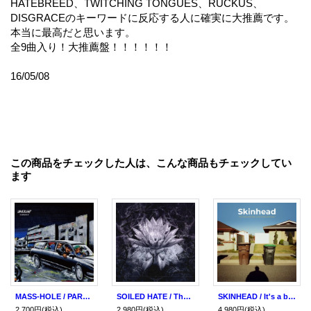
HATEBREED、TWITCHING TONGUES、RUCKUS、
DISGRACEのキーワードに反応する人に確実に大推薦です。
本当に最高だと思います。
全9曲入り！大推薦盤！！！！！！
16/05/08
この商品をチェックした人は、こんな商品もチェックしてい
ます
MASS-HOLE / PAReDE (cd) WDsounds
SOILED HATE / The nine billon names of hate (cd)(Lp) Rsr
SKINHEAD / It's a beautiful day, what a beautiful day (cd)(Lp) Closed casket activities
2,700円
(税込)
2,980円
(税込)
4,980円
(税込)