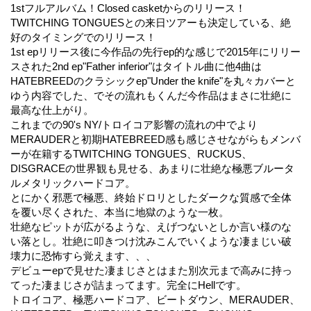
1stフルアルバム！Closed casketからのリリース！
TWITCHING TONGUESとの来日ツアーも決定している、絶
好のタイミングでのリリース！
1st epリリース後に今作品の先行ep的な感じで2015年にリリー
スされた2nd ep"Father inferior"はタイトル曲に他4曲は
HATEBREEDのクラシックep"Under the knife"を丸々カバーと
ゆう内容でした、でその流れもくんだ今作品はまさに壮絶に
最高な仕上がり。
これまでの90's NY/トロイコア影響の流れの中でより
MERAUDERと初期HATEBREED感も感じさせながらもメンバ
ーが在籍するTWITCHING TONGUES、RUCKUS、
DISGRACEの世界観も見せる、あまりに壮絶な極悪ブルータ
ルメタリックハードコア。
とにかく邪悪で極悪、終始ドロリとしたダークな質感で全体
を覆い尽くされた、本当に地獄のような一枚。
壮絶なピットが広がるような、えげつないとしか言い様のな
い落とし。壮絶に叩きつけ沈みこんでいくような凄まじい破
壊力に恐怖すら覚えます、、、
デビューepで見せた凄まじさとはまた別次元まで高みに持っ
てった凄まじさが詰まってます。完全にHellです。
トロイコア、極悪ハードコア、ビートダウン、MERAUDER、