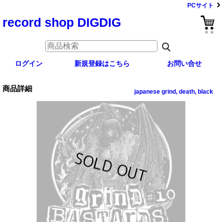
PCサイト
record shop DIGDIG
ログイン
新規登録はこちら
お問い合せ
商品詳細
japanese grind, death, black