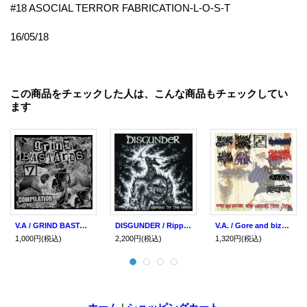
#18 ASOCIAL TERROR FABRICATION-L-O-S-T
16/05/18
この商品をチェックした人は、こんな商品もチェックしてい
ます
V.A / GRIND BASTARDS #7 (cd) Grind freaks
DISGUNDER / Ripping to the grind (cd) Hardcore kitchen
V.A. / Gore and bizarre grind warriors from japan (cd) Happy despatch productions
1,000円
(税込)
2,200円
(税込)
1,320円
(税込)