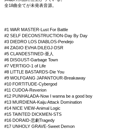
全18曲全てが未発表音源。
#1 WAR MASTER-Lust For Battle
#2 SELF DECONSTRUCTION-Day By Day
#3 DIEDRO LOS DIABLOS-Pendejo
#4 ZAGIO EVHA DILEGJ-DSR
#5 CLANDESTINED-亜人
#6 DISGUST-Garbage Town
#7 VERTIGO-1 of Life
#8 LITTLE BASTARDS-Die You
#9 WOLFGANG JAPANTOUR-Breakaway
#10 FORTITUDE-Cybergod
#11 CUDOA-Reverion
#12 PUNHALADA-Now I wanna be a good boy
#13 MURDIENA-Kaiju Attack Domination
#14 NICE VIEW-Animal Logic
#15 TAINTED DICKMEN-STS
#16 DORAID-悲劇Tragedy
#17 UNHOLY GRAVE-Sweet Demon