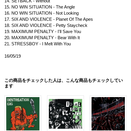
14. SETBACK - Without
15. NO WIN SITUATION - The Angle
16. NO WIN SITUATION - Not Looking
17. SIX AND VIOLENCE - Planet Of The Apes
18. SIX AND VIOLENCE - Petty Staycheck
19. MAXIMUM PENALTY - I'll Save You
20. MAXIMUM PENALTY - Bear With It
21. STRESSBOY - I Melt With You
16/05/19
この商品をチェックした人は、こんな商品もチェックしてい
ます