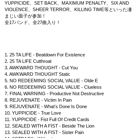
YUPPICIDE、SET BACK、MAXIMUM PENALTY、SIX AND
VIOLENCE、SHEER TERROR、KILLING TIME等といった凄
まじい面子が参加！
全17バンド、全27曲入り！
1. 25 TA LIFE - Beatdown For Existence
2. 25 TA LIFE Cutthroat
3. AWKWARD THOUGHT - Cut You
4. AWKWARD THOUGHT Static
5. NO REDEEMING SOCIAL VALUE - Olde E
6. NO REDEEMING SOCIAL VALUE - Clueless
7. FINAL WARNING - Productive Not Destructive
8. REJUVENATE - Victim In Pain
9. REJUVENATE - What's Done Is Done
10. YUPPICIDE - True Love
11. YUPPICIDE - Fist Full Of Credit Cards
12. SEALED WITH A FIST - Beside The Lion
13. SEALED WITH A FIST - Sister Pain