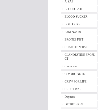
A-ZAP
BLOOD BATH
BLOOD SUCKER
BOLLOCKS
Bowl head inc.
BRONZE FIST
CHAOTIC NOISE
CLANDESTINE PROJE
CT
contrarede
COSMIC NOTE
CREW FOR LIFE
CRUST WAR
Daymare
DEPRESSION