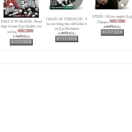
SPEED / All my angels (Lp)
CHAIN OF STRENGTH / T
TAKE IT IN BLOOD / Road
Flatspot
he one thing that still holds tr
map of pain (Lp) Quality con
4,890円
(税込)
ue (Lp) Revlation
trol hq
4,280円
(税込)
3,780円
(税込)