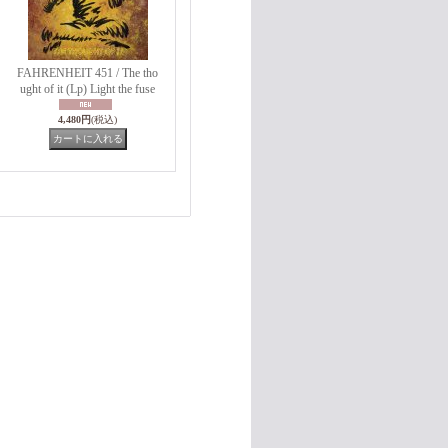
FAHRENHEIT 451 / The tho
ught of it (Lp) Light the fuse
4,480円
(税込)