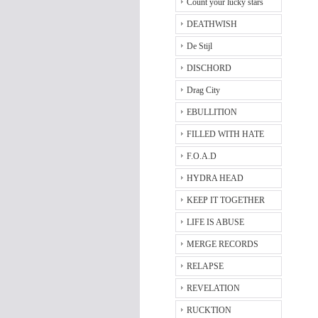
Count your lucky stars
DEATHWISH
De Stijl
DISCHORD
Drag City
EBULLITION
FILLED WITH HATE
F.O.A.D
HYDRA HEAD
KEEP IT TOGETHER
LIFE IS ABUSE
MERGE RECORDS
RELAPSE
REVELATION
RUCKTION