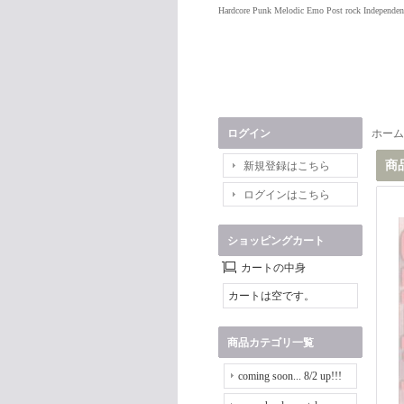
Hardcore Punk Melodic Emo Post rock Independen
ログイン
ホーム
商
新規登録はこちら
ログインはこちら
ショッピングカート
カートの中身
カートは空です。
商品カテゴリ一覧
coming soon... 8/2 up!!!