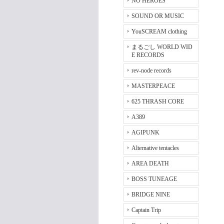
NO HEROES
SOUND OR MUSIC
YouSCREAM clothing
まるごし WORLD WID
E RECORDS
rev-node records
MASTERPEACE
625 THRASH CORE
A389
AGIPUNK
Alternative tentacles
AREA DEATH
BOSS TUNEAGE
BRIDGE NINE
Captain Trip