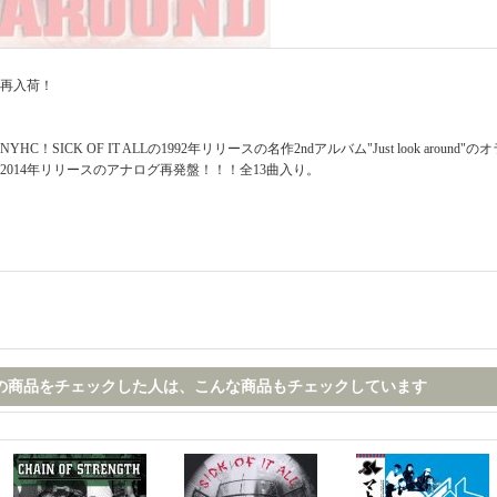
再入荷！
NYHC！SICK OF IT ALLの1992年リリースの名作2ndアルバム"Just look around"のオラ
2014年リリースのアナログ再発盤！！！全13曲入り。
の商品をチェックした人は、こんな商品もチェックしています