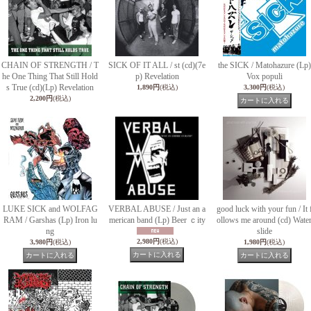
CHAIN OF STRENGTH / T
SICK OF IT ALL / st (cd)(7e
the SICK / Matohazure (Lp)
he One Thing That Still Hold
p) Revelation
Vox populi
s True (cd)(Lp) Revelation
1,890円
(税込)
3,300円
(税込)
2,200円
(税込)
LUKE SICK and WOLFAG
VERBAL ABUSE / Just an a
good luck with your fun / It 
RAM / Garshas (Lp) Iron lu
merican band (Lp) Beer ｃity
ollows me around (cd) Wate
ng
slide
2,980円
(税込)
3,980円
(税込)
1,980円
(税込)