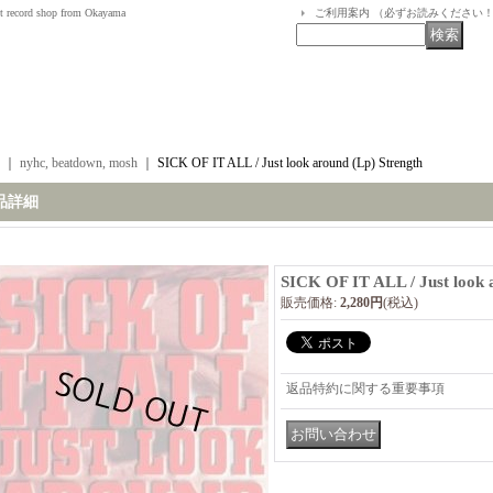
t record shop from Okayama
ご利用案内 （必ずお読みください
｜
nyhc, beatdown, mosh
｜
SICK OF IT ALL / Just look around (Lp) Strength
品詳細
SICK OF IT ALL / Just look 
販売価格
:
2,280円
(税込)
返品特約に関する重要事項