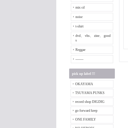
mix cd
noise
t-shirt
dvd、 vhs、 zine、 good
s
Reggae
-------
pick up label !!!
OKAYAMA
TSUYAMA PUNKS
record shop DIGDIG
go forward keep
ONE FAMILY