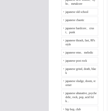
hc、metalcore
japanese old school
japanese chaotic
japanese hardcore、crus
t、punk
japanese thrash, fast, 80's
style
japanese emo、melodic
japanese post rock
japanese grind, death, blac
k
japanese sludge, doom, st
orner
japanese altanative, psyche
delic, rock, pop, acid fol
k...
hip hop, club