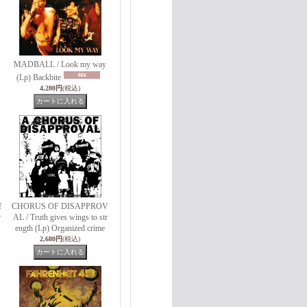
MADBALL / Look my way
(Lp) Backbite
4,280円
(税込)
f
CHORUS OF DISAPPROV
r
AL / Truth gives wings to str
ength (Lp) Organized crime
2,680円
(税込)