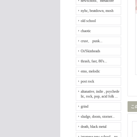
newschool、metalcore
nyhc, beatdown, mosh
old school
chaotic
crust、 punk...
Oi/Skinheads
thrash, fast, 80's...
emo, melodic
post rock
altanative, indie , psychede
lic, rock, pop, acid folk ...
grind
こ
sludge, doom, storner...
death, black metal
japanese new school、ny