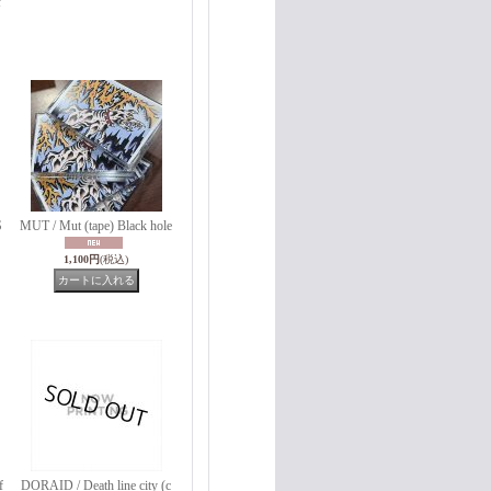
f
S
MUT / Mut (tape) Black hole
1,100円
(税込)
f
DORAID / Death line city (c