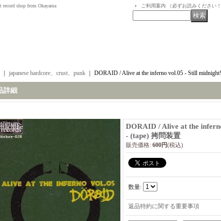
t record shop from Okayama
ご利用案内 （必ずお読みください
｜
japanese hardcore、crust、punk
｜
DORAID / Alive at the inferno vol.05 - Still midni
品詳細
DORAID / Alive at the inferno
- (tape) 拷問装置
販売価格
:
600円
(税込)
数量
:
返品特約に関する重要事項