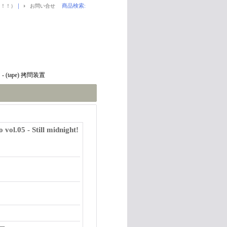
｜
商品検索
:
！！！）
お問い合せ
ght! - (tape) 拷問装置
 vol.05 - Still midnight!