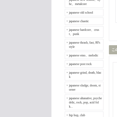
hc、metalcore
japanese old school
japanese chaotic
japanese hardcore、crus
t、punk
japanese thrash, fast, 80's
style
こ
japanese emo、melodic
japanese post rock
japanese grind, death, blac
k
japanese sludge, doom, st
orner
japanese altanative, psyche
delic, rock, pop, acid fol
k...
hip hop, club