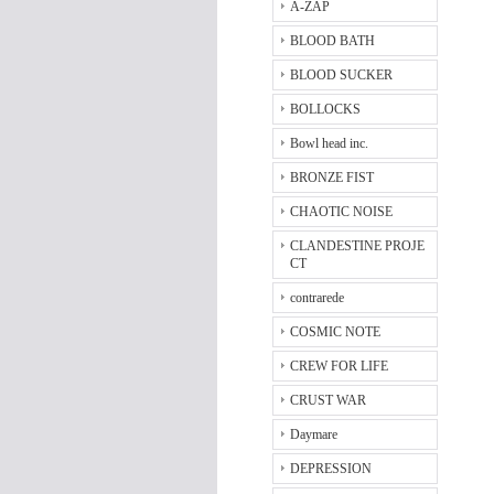
A-ZAP
BLOOD BATH
BLOOD SUCKER
BOLLOCKS
Bowl head inc.
BRONZE FIST
CHAOTIC NOISE
CLANDESTINE PROJE
CT
contrarede
COSMIC NOTE
CREW FOR LIFE
CRUST WAR
Daymare
DEPRESSION