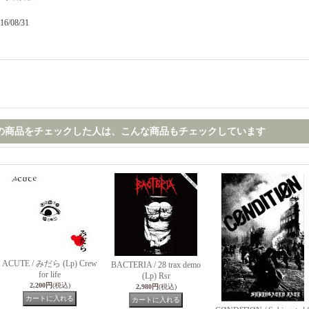
16/08/31
の商品をチェックした人は、こんな商品もチェックしています
ACUTE / みだら (Lp) Crew
BACTERIA / 28 trax demo
for life
(Lp) Rsr
2,200円
(税込)
2,980円
(税込)