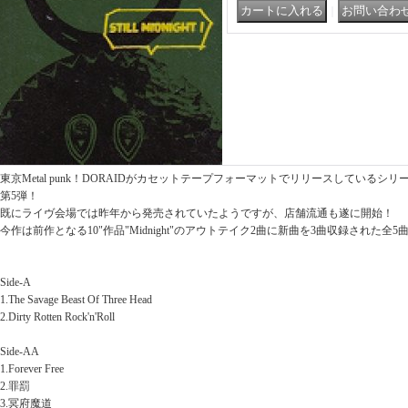
｜
東京Metal punk！DORAIDがカセットテープフォーマットでリリースしているシリーズ作品"Aliv
第5弾！
既にライヴ会場では昨年から発売されていたようですが、店舗流通も遂に開始！
今作は前作となる10"作品"Midnight"のアウトテイク2曲に新曲を3曲収録された全
Side-A
1.The Savage Beast Of Three Head
2.Dirty Rotten Rock'n'Roll
Side-AA
1.Forever Free
2.罪罰
3.冥府魔道