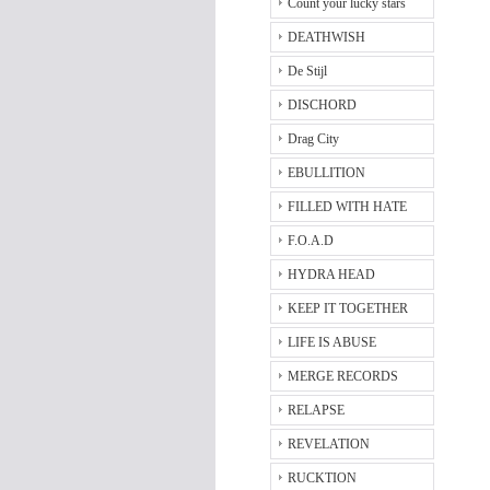
Count your lucky stars
DEATHWISH
De Stijl
DISCHORD
Drag City
EBULLITION
FILLED WITH HATE
F.O.A.D
HYDRA HEAD
KEEP IT TOGETHER
LIFE IS ABUSE
MERGE RECORDS
RELAPSE
REVELATION
RUCKTION