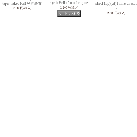
e (cd) Hello from the gutter
tapes naked (cd) 拷問装置
sheol (Lp)(cd) Prime directi
2,200円
(税込)
e
2,000円
(税込)
2,580円
(税込)