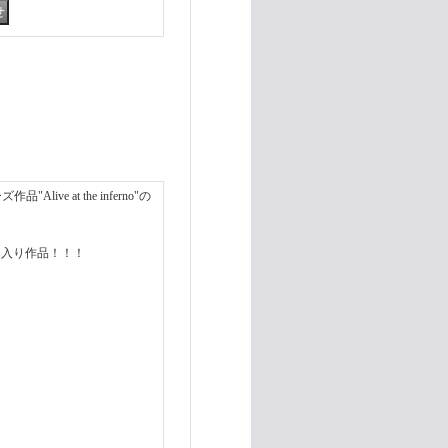
e at the inferno"の
5曲入り作品！！！