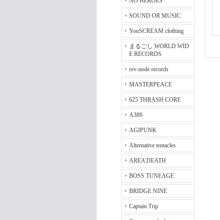
NO HEROES
SOUND OR MUSIC
YouSCREAM clothing
まるごし WORLD WID
E RECORDS
rev-node records
MASTERPEACE
625 THRASH CORE
A389
AGIPUNK
Alternative tentacles
AREA DEATH
BOSS TUNEAGE
BRIDGE NINE
Captain Trip