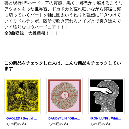
響と現行USハードコアの質感、黒く、邪悪かつ燃えるような
アツさをもった世界観、ドカドカと荒れ狂いながら獰猛に突
っ切っていくパートを軸に図太いうねりと強烈に叩きつけて
いくミドルテンポ、随所で吹き荒れるノイズとで突き進んで
いく強烈なロウハードコア！！！
全8曲収録！大推薦盤！！！
この商品をチェックした人は、こんな商品もチェックしてい
ます
GAOLED / Bestial hardcore (Lp) Iron lung
DAUÐYFLIN / Ofbeldi (Lp) Iron lung
IRON LUNG / White glove test (Lp) Prank/Iron lung
4,180円
(税込)
2,280円
(税込)
4,380円
(税込)