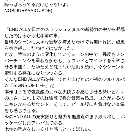
酔っぱらってるだけじゃないよ。
NOB(JURASSIC JADE)
「END ALLが日本のスラッシュメタルの新勢力の中から登場
したのは今から七年前の事。
当時のシーンに大きな衝撃を与えたわけでも無ければ、旋風
を巻き起こしたわけではなかった。
だが、荒波のように変化していくシーンの中で、幾度もメン
バーチェンジを重ねながらも、サウンドとマインドを変容さ
せる事無く、たゆたえど沈まない活動を続け、今やシーンを
牽引する存在になりつつある。
そんなEND ALLが満を持して作り上げたのが初のフルアルバ
ム「SIGNS OF LIFE」だ。
本作はまるで強炭酸のような爽快さを感じさせる勢いとキレ
のよさ、これまでの経験等で得た音楽も熟成、コクがあるの
にキレがあるサウンド、そして、ビール腹にも負けない貫録
をも感じさせる。
今のEND ALLの充実振りと魅力を無濾過のまま絞り出し、パ
ッケージしたアルバムである。
七年の旨みをじっくりと感じとってほしい。」