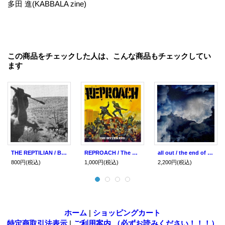
多田 進(KABBALA zine)
この商品をチェックした人は、こんな商品もチェックしてい
ます
THE REPTILIAN / Boys' Life (cd) Count your lucky
REPROACH / The Bitter End (cd) Crew for life
all out / the end of serenade (cd+dvd) One by one
800円
(税込)
1,000円
(税込)
2,200円
(税込)
ホーム
|
ショッピングカート
特定商取引法表示
|
ご利用案内 （必ずお読みください！！！）