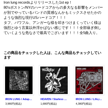
Iron lung recordsよりリリースした1st ep！
80'sボストン/NYのハードコアからの多大なる影響をメンバー
が別でやっているバンドの質感なんかもミックスさせたかの
ような強烈な現行USハードコア！！！
タフ、パワフル、アンガーな様を叩きつけまくっていく様は
強烈とゆう言葉以外浮かばない感じです！！！全部薙ぎ倒し
ていくような危なさで最高でございます！！！全5曲入り。
この商品をチェックした人は、こんな商品もチェックしてい
ます
IRON LUNG / Adapting // crawling (cd)(Lp)(tape) Iron lung
HEAVEN / Starless midnight (7ep) Iron lung
IRON LUNG / Life,iron lung,death (Lp) Iron lung
3,980円
(税込)
1,680円
(税込)
4,380円
(税込)