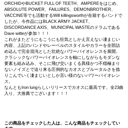
ORCHIDやBUCKET FULL OF TEETH、AMPEREをはじめ、
ABSOLUTE POWER、FAILURES、DEMONBROTHER、
VACCINE等でも活動するWill killingsworthが在籍するバンドで
したが、今作品にはBLACK ARMY JACKET、
DISCORDANCE AXIS、MUNICIPAL WASTEのドラムである
Dave witteが参加！！！
これがまたどうにもこうにも狂気としかえ言えない凄まじい
内容、上記のバンドやレーベルのスタイルやカラーを全部詰
め込んで完全混沌とした壮絶なパワーバイオレンスを展開。
クラシックなパワーバイオレンスを軸にしながらもモダンな
要素も組み込み、そこに飛び交いまくる異様かつ不穏極まり
ないノイズとで迫り来る圧倒的なカオスとブルータルさを捻
りこんでいく凄まじいとしか言い様のないパワーバイオレン
ス。
なんともIron lungらしいリリースでカオスに最高です。全23曲
入り、大推薦でございます！！！
この商品をチェックした人は、こんな商品もチェックしてい