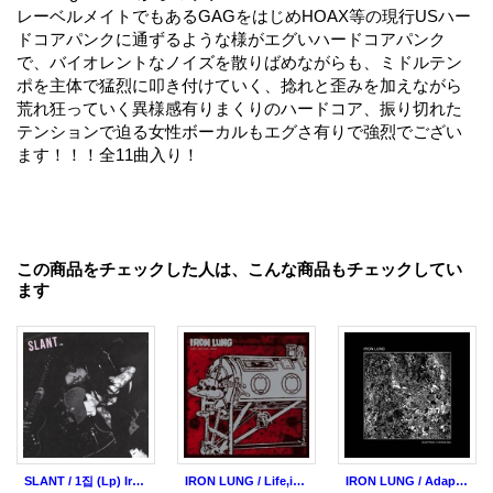
レーベルメイトでもあるGAGをはじめHOAX等の現行USハー
ドコアパンクに通ずるような様がエグいハードコアパンク
で、バイオレントなノイズを散りばめながらも、ミドルテン
ポを主体で猛烈に叩き付けていく、捻れと歪みを加えながら
荒れ狂っていく異様感有りまくりのハードコア、振り切れた
テンションで迫る女性ボーカルもエグさ有りで強烈でござい
ます！！！全11曲入り！
この商品をチェックした人は、こんな商品もチェックしてい
ます
SLANT / 1집 (Lp) Iron lung
IRON LUNG / Life,iron lung,death (Lp) Iron lung
IRON LUNG / Adapting // crawling (cd)(Lp)(tape) Iron lung