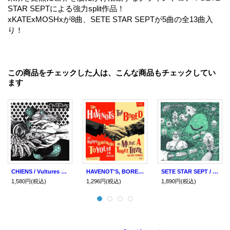
STAR SEPTによる強力split作品！
xKATExMOSHxが8曲、SETE STAR SEPTが5曲の全13曲入
り！
この商品をチェックした人は、こんな商品もチェックしてい
ます
CHIENS / Vultures are our future (10") Bones brigade/I feel good
HAVENOT'S, BORED / split (7ep+cd) Star jets
SETE STAR SEPT / Beast world (Lp) Sphc
1,580円
(税込)
1,296円
(税込)
1,890円
(税込)