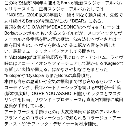
この秋で結成25周年を迎えるBorisが最新スタジオ・アルバム
をリリースする。正典スタジオ・アルバムとしては
『NOISE』(2014)以来3年振り。絶え間なく動き続け、先鋭で
あり続けるBorisの‘今現在’がこの『DEAR』にある。
冒頭を飾る“D.O.W.N”や“DEADSONG”のヘヴィ&ドローンは
Borisのシンボルともいえるスタイルだが、メロディックなヴ
ォーカルと多幸感を呼ぶ音の壁は、沈み込むヘヴィさとは一
線を画すもの。ヘヴィを射抜いた先に拡がる音を体感した
い。最新ミュージック・ビデオとして公開され
た“Absolutego”は直感的反応を呼ぶロック・アンセム。ライヴ
時にはアコーディオンもフィーチュアして聴かせる“Kagero”で
も新しい表情が伺える。はかなさや切なさをまとった
“Biotope”や“Dystopia”もまたBorisの真骨頂だ。
本作も自らの息遣いや空気の振動まで封じ込めるセルフ・レ
コーディング、長年パートナーシップを続ける中村宗一郎氏
(坂本慎太郎、OGRE YOU ASSHOLE他)がミックスとマスタ
リングを担当。サウンド・プロデュースは直近2作同様に成田
忍氏が手掛けている。
アートワークを手掛けたのは大友克洋氏や多数のアパレル・
ブランドとのコラボレーションで知られるコラージュ・アー
ティスト/グラフィック・デザイナー河村康輔氏。