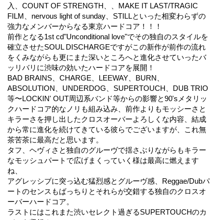
入、COUNT OF STRENGTH、、MAKE IT LAST/TRAGIC
FILM、nervous light of sunday、STILLといった相変わらずの
強力なメンバーからなる東京ハードコア！！！
前作となる1st cd"Unconditional love"でその独自のスタイルを
確立させたSOUL DISCHARGEですがこの新作が前作の流れ
をくみながらも更にまた深いところへと進化させていったバ
ッリバリに渋味の効いたハードコアを展開！
BAD BRAINS、CHARGE、LEEWAY、BURN、
ABSOLUTION、UNDERDOG、SUPERTOUCH、DUB TRIO
等〜LOCKIN' OUT周辺系バンド等からの影響と90'sメタリッ
クハードコア的なノリも組み込み、前作よりもモッシーさと
キラーさを押し出したクロスオーバーよろしくな内容、結成
から常に進化を続けてきている彼らでございますが、これ無
茶苦茶に最高だと思います。
タフ、ヘヴィさと独自のグルーヴで揺さぶりながらもキラー
なモッシュパートで広げまくっていく様は最高に燃えます
ね、
アグレッシブに突っ込む猛烈感とグルーヴ感、Reggae/Dubパ
ートのセンスもばっちりとそれらが交錯する独自のクロスオ
ーバーハードコア。
ラストにはこれまた渋いセレクト過ぎるSUPERTOUCHのカ