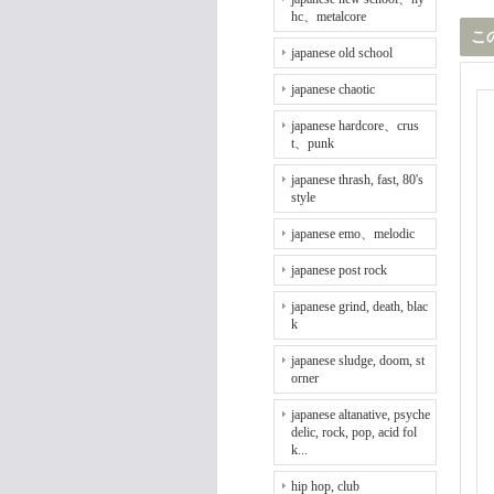
hc、metalcore
こ
japanese old school
japanese chaotic
japanese hardcore、crus
t、punk
japanese thrash, fast, 80's
style
japanese emo、melodic
japanese post rock
japanese grind, death, blac
k
japanese sludge, doom, st
orner
japanese altanative, psyche
delic, rock, pop, acid fol
k...
hip hop, club