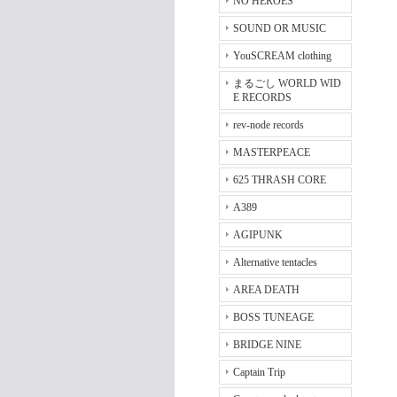
NO HEROES
SOUND OR MUSIC
YouSCREAM clothing
まるごし WORLD WID
E RECORDS
rev-node records
MASTERPEACE
625 THRASH CORE
A389
AGIPUNK
Alternative tentacles
AREA DEATH
BOSS TUNEAGE
BRIDGE NINE
Captain Trip