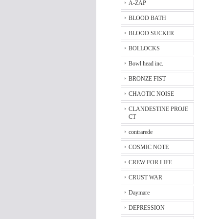
A-ZAP
BLOOD BATH
BLOOD SUCKER
BOLLOCKS
Bowl head inc.
BRONZE FIST
CHAOTIC NOISE
CLANDESTINE PROJE
CT
contrarede
COSMIC NOTE
CREW FOR LIFE
CRUST WAR
Daymare
DEPRESSION