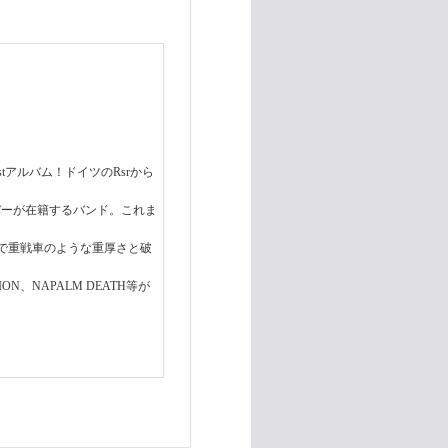
stアルバム！ドイツのRsrから
なメンバーが在籍するバンド。これま
で重戦車のような重厚さと破
ION、NAPALM DEATH等が