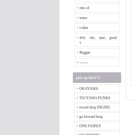
mix cd
noise
t-shirt
dvd、 vhs、 zine、 good
s
Reggae
-------
pick up label !!!
OKAYAMA
TSUYAMA PUNKS
record shop DIGDIG
go forward keep
ONE FAMILY