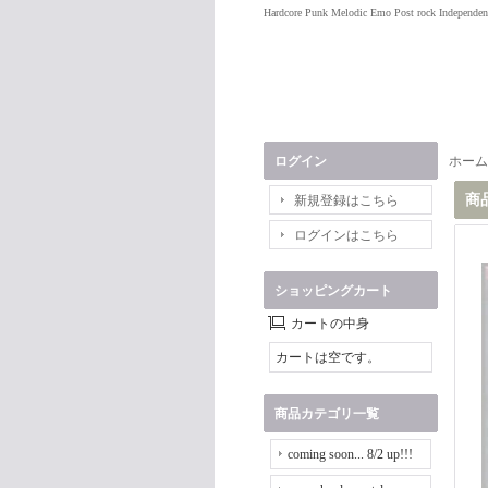
Hardcore Punk Melodic Emo Post rock Independen
ログイン
ホーム
商
新規登録はこちら
ログインはこちら
ショッピングカート
カートの中身
カートは空です。
商品カテゴリ一覧
coming soon... 8/2 up!!!