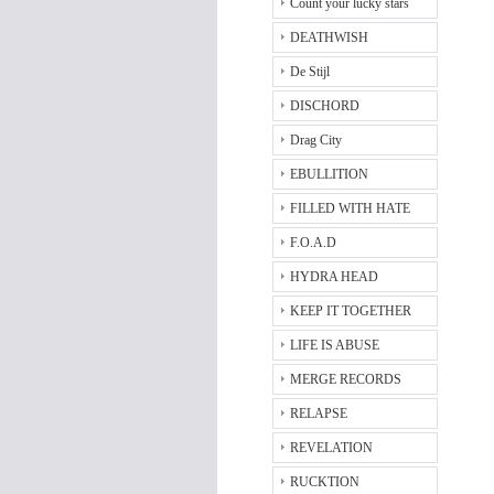
Count your lucky stars
DEATHWISH
De Stijl
DISCHORD
Drag City
EBULLITION
FILLED WITH HATE
F.O.A.D
HYDRA HEAD
KEEP IT TOGETHER
LIFE IS ABUSE
MERGE RECORDS
RELAPSE
REVELATION
RUCKTION