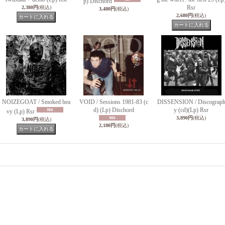
p) Dischord
Rsr
2,380円
(税込)
3,480円
(税込)
2,680円
(税込)
NOIZEGOAT / Smoked hea
VOID / Sessions 1981-83 (c
DISSENSION / Discograp
d) (Lp) Dischord
y (cd)(Lp) Rsr
vy (Lp) Rsr
3,890円
(税込)
3,890円
(税込)
2,180円
(税込)