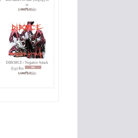
sr
2,980円
(税込)
h
DIBORCE / Negative Attack
(Lp) Rsr
3,680円
(税込)