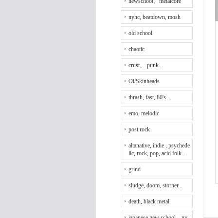
newschool、metalcore
nyhc, beatdown, mosh
old school
chaotic
crust、 punk...
Oi/Skinheads
thrash, fast, 80's...
emo, melodic
post rock
altanative, indie , psychede
lic, rock, pop, acid folk ...
grind
sludge, doom, storner...
death, black metal
japanese new school、ny