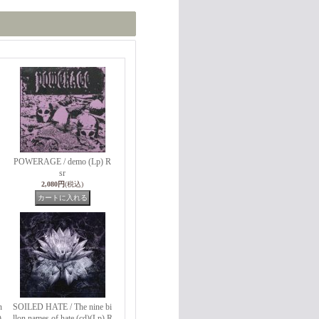
POWERAGE / demo (Lp) R
sr
2,080円
(税込)
n
SOILED HATE / The nine bi
)
llon names of hate (cd)(Lp) R