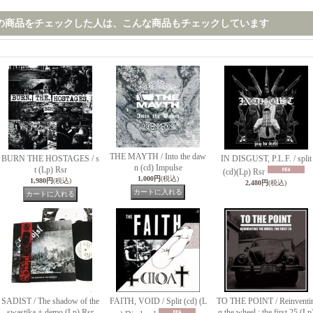
の商品をチェックした人は、こんな商品もチェックしています
THE MAYTH / Into the daw
BURN THE HOSTAGES / s
IN DISGUST, P.L.F. / split
n (cd) Impulse
t (Lp) Rsr
(cd)(Lp) Rsr
1,000円
(税込)
1,980円
(税込)
2,480円
(税込)
SADIST / The shadow of the
FAITH, VOID / Split (cd) (L
TO THE POINT / Reinventi
swastika + demo (Lp) Rsr
g the wheel : the first 25 (Lp