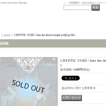
t record shop from Okayama
ご利用案内 （必ずお読みください
｜
grind
｜
CRYPTIC VOID / Into the desert temple (cd)(Lp) Rsr
品詳細
CRYPTIC VOID / Into the des
r
販売価格
:
1,680円
(税込)
返品特約に関する重要事項