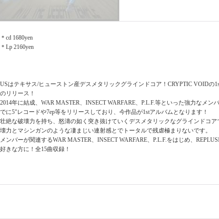
＊cd 1680yen
＊Lp 2160yen
USはテキサス/ヒューストン産デスメタリックグラインドコア！CRYPTIC VOIDの1
のリリース！
2014年に結成、WAR MASTER、INSECT WARFARE、P.L.F.等といった強力
でに5"レコードや7ep等をリリースしており、今作品が1stアルバムとなります！
壮絶な破壊力を持ち、怒濤の如く突き抜けていくデスメタリックなグラインドコア
壊力とマシンガンのような凄まじい連射感とでトータルで残虐極まりないです。
メンバーが関連するWAR MASTER、INSECT WARFARE、P.L.F.をはじめ、REPLUS
好きな方に！全15曲収録！